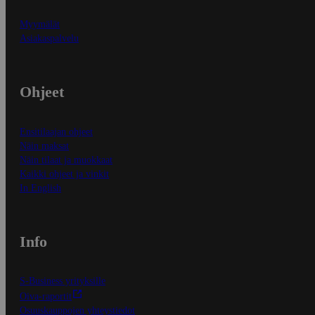
Myymälät
Asiakaspalvelu
Ohjeet
Ensitilaajan ohjeet
Näin maksat
Näin tilaat ja muokkaat
Kaikki ohjeet ja vinkit
In English
Info
S-Business yrityksille
Oiva-raportit
Osuuskauppojen yhteystiedot