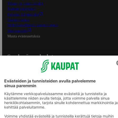
Tilaus- ja toimitusehdot
Tietosuojakäytäntö
Palvelun käyttöehdot
Saavutettavuus
Mobiilisovelluksen saavutettavuus
Mainostajalle
Muuta evästeasetuksia
S-ryhmän palvelut
S-ryhmä
Asiakasomistajuus
Yhteishyvä Ruoka -sovellus
S-ostoslista -sovellus
Prisma.fi
Sokos.fi
S-Pankki
Yhteishyvä