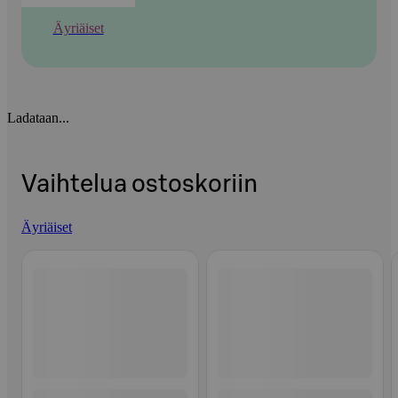
Äyriäiset
Ladataan...
Vaihtelua ostoskoriin
Äyriäiset
Ohita listaus