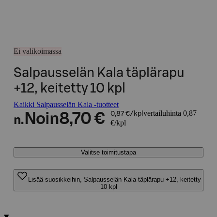
Ei valikoimassa
Salpausselän Kala täplärapu
+12, keitetty 10 kpl
Kaikki Salpausselän Kala -tuotteet
vertailuhinta 0,87
Noin
8,70 €
0,87 €/kpl
n.
€/kpl
Valitse toimitustapa
Lisää suosikkeihin, Salpausselän Kala täplärapu +12, keitetty
10 kpl