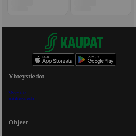
Yhteystiedot
Myymälät
Asiakaspalvelu
Ohjeet