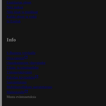
Ensitilaajan ohjeet
Näin maksat
Näin tilaat ja muokkaat
Kaikki ohjeet ja vinkit
In English
Info
S-Business yrityksille
Oiva-raportit
Osuuskauppojen yhteystiedot
Tilaus- ja toimitusehdot
Tietosuojakäytäntö
Palvelun käyttöehdot
Saavutettavuus
Mobiilisovelluksen saavutettavuus
Mainostajalle
Muuta evästeasetuksia