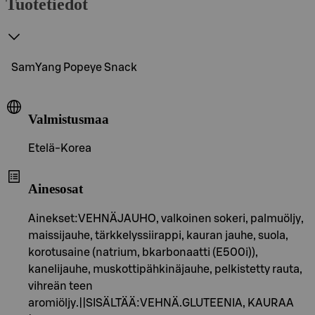
Tuotetiedot
SamYang Popeye Snack
Valmistusmaa
Etelä-Korea
Ainesosat
Ainekset:VEHNÄJAUHO, valkoinen sokeri, palmuöljy,
maissijauhe, tärkkelyssiirappi, kauran jauhe, suola,
korotusaine (natrium, bkarbonaatti (E500i)),
kanelijauhe, muskottipähkinäjauhe, pelkistetty rauta,
vihreän teen
aromiöljy.||SISÄLTÄÄ:VEHNÄ.GLUTEENIA, KAURAA