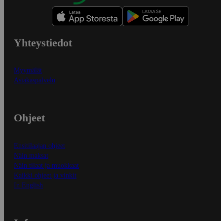
Yhteystiedot
Myymälät
Asiakaspalvelu
Ohjeet
Ensitilaajan ohjeet
Näin maksat
Näin tilaat ja muokkaat
Kaikki ohjeet ja vinkit
In English