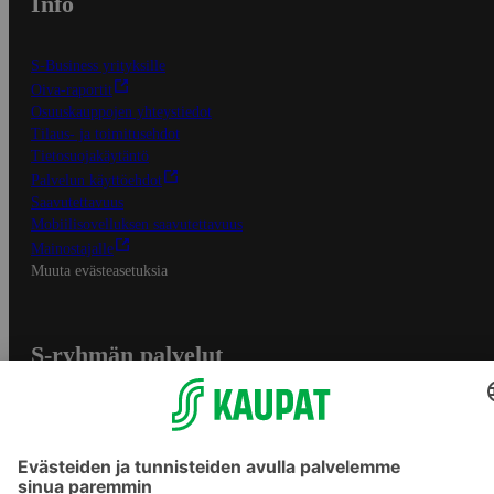
Info
S-Business yrityksille
Oiva-raportit
Osuuskauppojen yhteystiedot
Tilaus- ja toimitusehdot
Tietosuojakäytäntö
Palvelun käyttöehdot
Saavutettavuus
Mobiilisovelluksen saavutettavuus
Mainostajalle
Muuta evästeasetuksia
S-ryhmän palvelut
S-ryhmä
Asiakasomistajuus
Yhteishyvä Ruoka -sovellus
S-ostoslista -sovellus