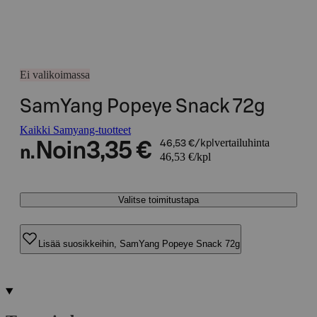
Ei valikoimassa
SamYang Popeye Snack 72g
Kaikki Samyang-tuotteet
vertailuhinta
Noin
3,35 €
46,53 €/kpl
n.
46,53 €/kpl
Valitse toimitustapa
Lisää suosikkeihin, SamYang Popeye Snack 72g