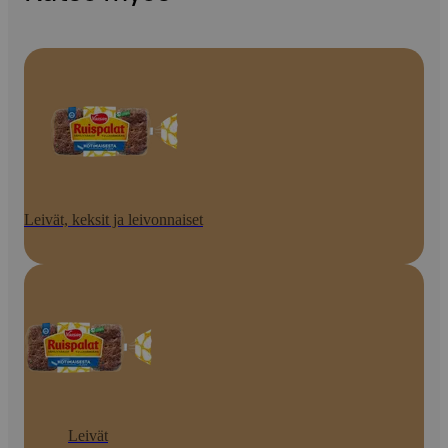
Leivät, keksit ja leivonnaiset
Leivät