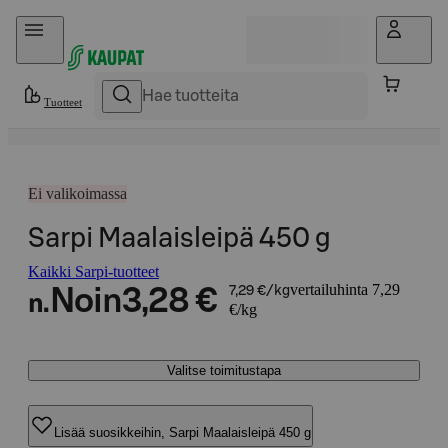
Hyppää sisältöön
Tuotteet
Ei valikoimassa
Sarpi Maalaisleipä 450 g
Kaikki Sarpi-tuotteet
vertailuhinta 7,29
Noin
3,28 €
7,29 €/kg
n.
€/kg
Valitse toimitustapa
Lisää suosikkeihin, Sarpi Maalaisleipä 450 g