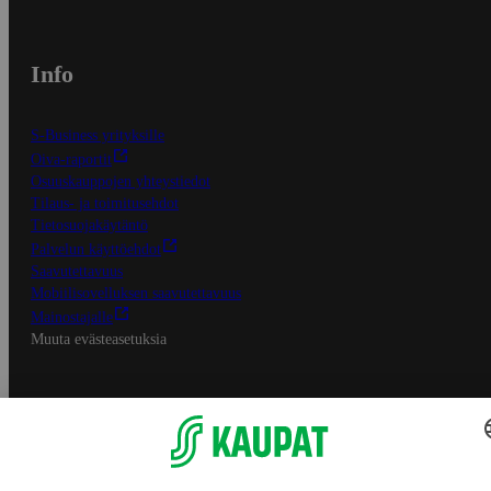
Info
S-Business yrityksille
Oiva-raportit
Osuuskauppojen yhteystiedot
Tilaus- ja toimitusehdot
Tietosuojakäytäntö
Palvelun käyttöehdot
Saavutettavuus
Mobiilisovelluksen saavutettavuus
Mainostajalle
Muuta evästeasetuksia
S-ryhmän palvelut
S-ryhmä