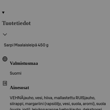
Tuotetiedot
Sarpi Maalaisleipä 450 g
Valmistusmaa
Suomi
Ainesosat
VEHNÄjauho, vesi, hiiva, mallastettu RUISjauho,
siirappi, margariini (rapsiöljy, vesi, suola, aromi), suola
(suola, jodi), leivänparanne (vehnäjauho, dekstroosi,