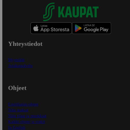
Yhteystiedot
Myymälät
Asiakaspalvelu
Ohjeet
Ensitilaajan ohjeet
Näin maksat
Näin tilaat ja muokkaat
Kaikki ohjeet ja vinkit
In English