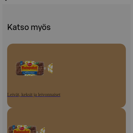
Katso myös
Leivät, keksit ja leivonnaiset