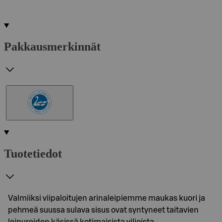
Pakkausmerkinnät
Tuotetiedot
Valmiiksi viipaloitujen arinaleipiemme maukas kuori ja
pehmeä suussa sulava sisus ovat syntyneet taitavien
leipureiden käsissä kotimaisista viljoista.