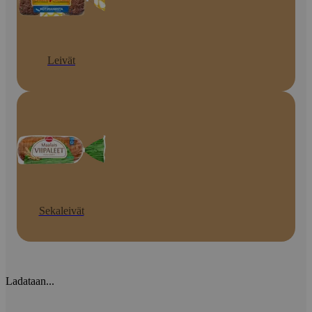
Leivät
Sekaleivät
Ladataan...