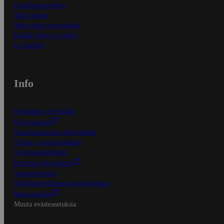
Ensitilaajan ohjeet
Näin maksat
Näin tilaat ja muokkaat
Kaikki ohjeet ja vinkit
In English
Info
S-Business yrityksille
Oiva-raportit
Osuuskauppojen yhteystiedot
Tilaus- ja toimitusehdot
Tietosuojakäytäntö
Palvelun käyttöehdot
Saavutettavuus
Mobiilisovelluksen saavutettavuus
Mainostajalle
Muuta evästeasetuksia