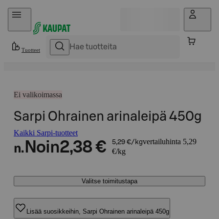
Hyppää sisältöön
Tuotteet
Ei valikoimassa
Sarpi Ohrainen arinaleipä 450g
Kaikki Sarpi-tuotteet
vertailuhinta 5,29
Noin
2,38 €
5,29 €/kg
n.
€/kg
Valitse toimitustapa
Lisää suosikkeihin, Sarpi Ohrainen arinaleipä 450g