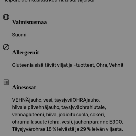
Valmistusmaa
Suomi
Allergeenit
Gluteenia sisältävät viljat ja -tuotteet, Ohra, Vehnä
Ainesosat
VEHNÄjauho, vesi, täysjyväOHRAjauho,
hiivaleipävehnäjauho, täysjyväohrahiutale,
vehnägluteeni, hiiva, jodioitu suola, sokeri,
ohramallasuute (ohra, vesi), jauhonparanne E300.
Täysjyvärohraa 18 % leivästä ja 29 % leivän viljasta.