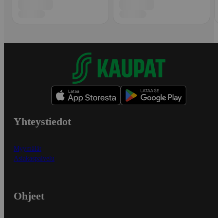
Yhteystiedot
Myymälät
Asiakaspalvelu
Ohjeet