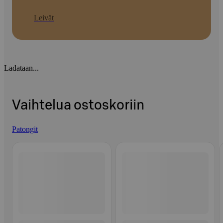
Leivät
Ladataan...
Vaihtelua ostoskoriin
Patongit
Ohita listaus