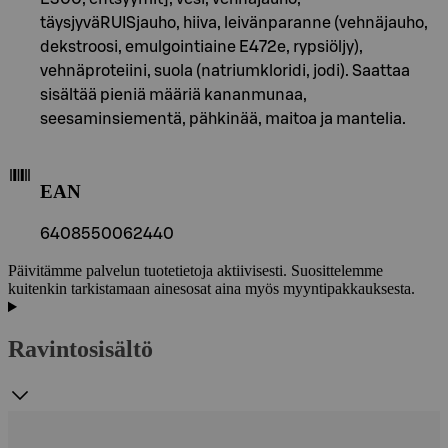
täysjyväRUISjauho, hiiva, leivänparanne (vehnäjauho,
dekstroosi, emulgointiaine E472e, rypsiöljy),
vehnäproteiini, suola (natriumkloridi, jodi). Saattaa
sisältää pieniä määriä kananmunaa,
seesaminsiementä, pähkinää, maitoa ja mantelia.
EAN
6408550062440
Päivitämme palvelun tuotetietoja aktiivisesti. Suosittelemme
kuitenkin tarkistamaan ainesosat aina myös myyntipakkauksesta.
Ravintosisältö