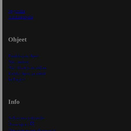
Myymälät
Asiakaspalvelu
Ohjeet
Ensitilaajan ohjeet
Näin maksat
Näin tilaat ja muokkaat
Kaikki ohjeet ja vinkit
In English
Info
S-Business yrityksille
Oiva-raportit
Osuuskauppojen yhteystiedot