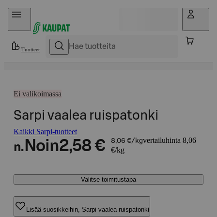
Hyppää sisältöön
Tuotteet
Ei valikoimassa
Sarpi vaalea ruispatonki
Kaikki Sarpi-tuotteet
vertailuhinta 8,06
Noin
2,58 €
8,06 €/kg
n.
€/kg
Valitse toimitustapa
Lisää suosikkeihin, Sarpi vaalea ruispatonki