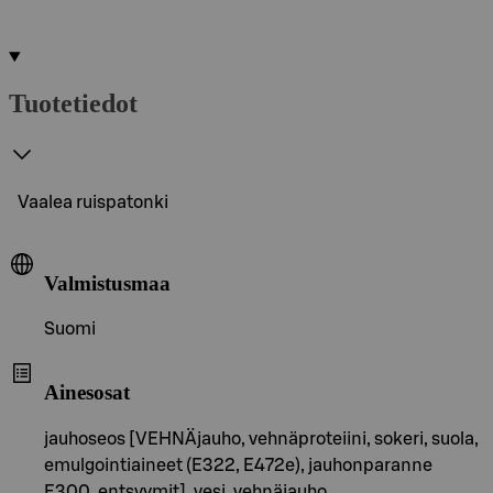
Tuotetiedot
Vaalea ruispatonki
Valmistusmaa
Suomi
Ainesosat
jauhoseos [VEHNÄjauho, vehnäproteiini, sokeri, suola,
emulgointiaineet (E322, E472e), jauhonparanne
E300, entsyymit], vesi, vehnäjauho,