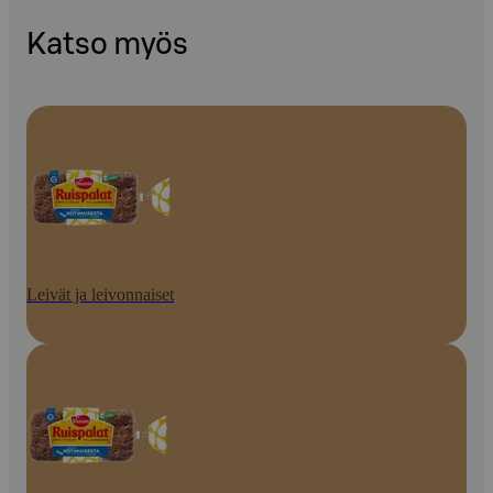
Katso myös
Leivät ja leivonnaiset