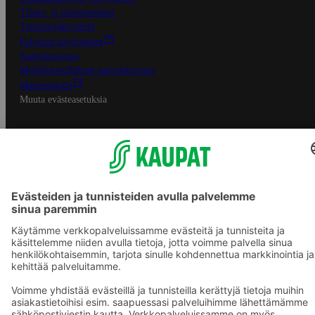
Tilaus- ja toimitusehdot
Tietosuojakäytäntö
Palvelun käyttöehdot
Saavutettavuus
Mobiilisovelluksen saavutettavuus
Mainostajalle
Muuta evästeasetuksia
S-ryhmän palvelut
S-ryhmä
Asiakasomistajuus
Yhteishyvä Ruoka -sovellus
S-ostoslista -sovellus
Prisma.fi
Sokos.fi
S-Pankki
Yhteishyvä