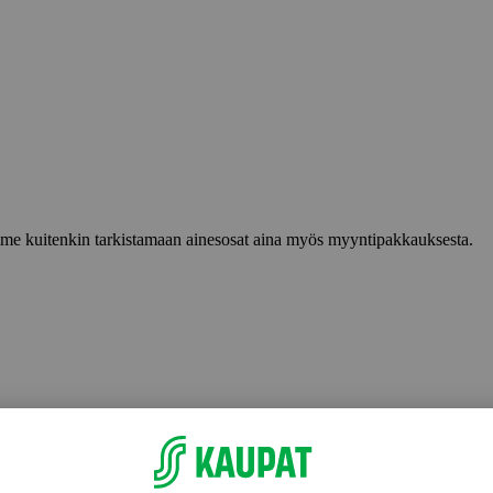
lemme kuitenkin tarkistamaan ainesosat aina myös myyntipakkauksesta.