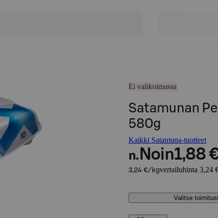
Ei valikoimassa
Satamunan Pe
580g
Kaikki Satamuna-tuotteet
Noin
1,88 
n.
vertailuhinta 3,24 
3,24 €/kg
Valitse toimitu