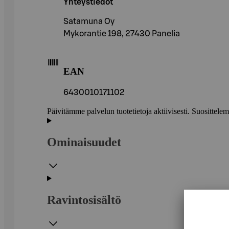
Yhteystiedot
Satamuna Oy
Mykorantie 198, 27430 Panelia
EAN
6430010171102
Päivitämme palvelun tuotetietoja aktiivisesti. Suositte
Ominaisuudet
Ravintosisältö