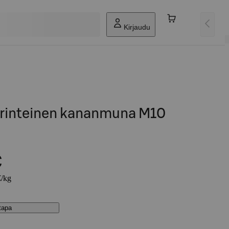
Kirjaudu
rinteinen kananmuna M10
€
€/kg
stapa