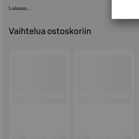
Ladataan...
Vaihtelua ostoskoriin
Ohita listaus