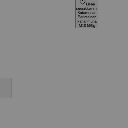
Lisää
suosikkeihin,
Satamunan
Perinteinen
kananmuna
M10 580g