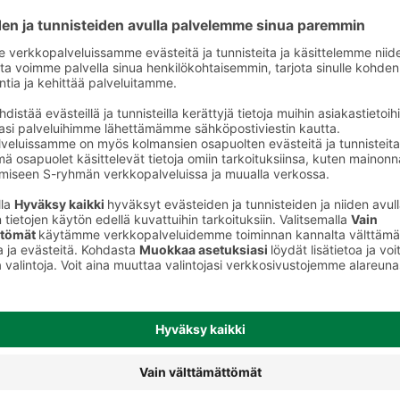
Virikekananmunat