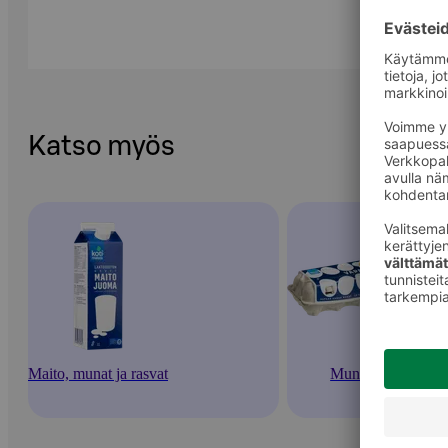
Katso myös
Maito, munat ja rasvat
Munat