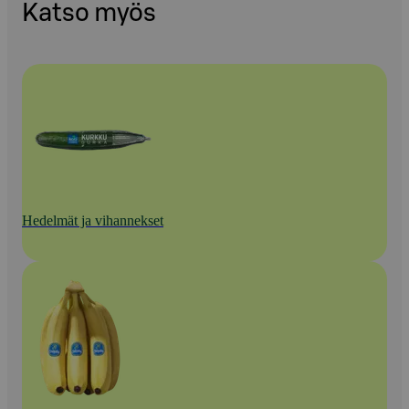
Katso myös
Hedelmät ja vihannekset