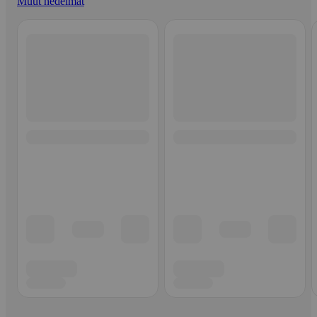
Muut hedelmät
Ohita listaus