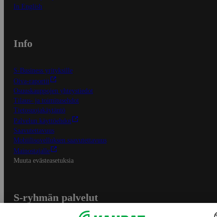
In English
Info
S-Business yrityksille
Oiva-raportit
Osuuskauppojen yhteystiedot
Tilaus- ja toimitusehdot
Tietosuojakäytäntö
Palvelun käyttöehdot
Saavutettavuus
Mobiilisovelluksen saavutettavuus
Mainostajalle
Muuta evästeasetuksia
S-ryhmän palvelut