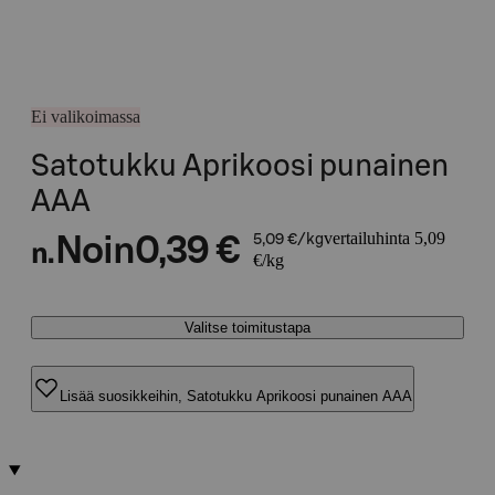
Ei valikoimassa
Satotukku Aprikoosi punainen
AAA
vertailuhinta 5,09
Noin
0,39 €
5,09 €/kg
n.
€/kg
Valitse toimitustapa
Lisää suosikkeihin, Satotukku Aprikoosi punainen AAA