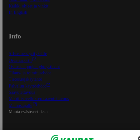
Kaikki ohjeet ja vinkit
In English
Info
S-Business yrityksille
Oiva-raportit
Osuuskauppojen yhteystiedot
Tilaus- ja toimitusehdot
Tietosuojakäytäntö
Palvelun käyttöehdot
Saavutettavuus
Mobiilisovelluksen saavutettavuus
Mainostajalle
Muuta evästeasetuksia
S-ryhmän palvelut