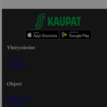
Yhteystiedot
Myymälät
Asiakaspalvelu
Ohjeet
Ensitilaajan ohjeet
Näin maksat
Näin tilaat ja muokkaat