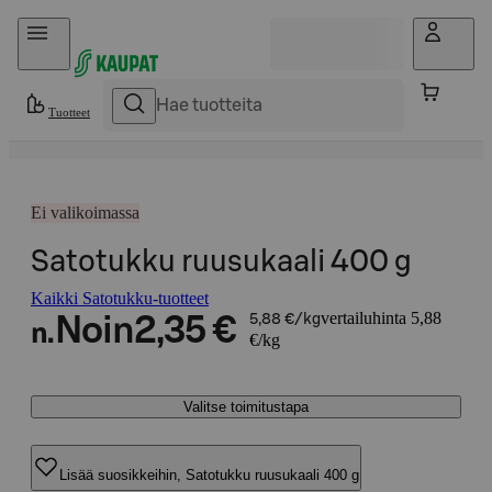
Hyppää sisältöön
Tuotteet
Ei valikoimassa
Satotukku ruusukaali 400 g
Kaikki Satotukku-tuotteet
vertailuhinta 5,88
Noin
2,35 €
5,88 €/kg
n.
€/kg
Valitse toimitustapa
Lisää suosikkeihin, Satotukku ruusukaali 400 g