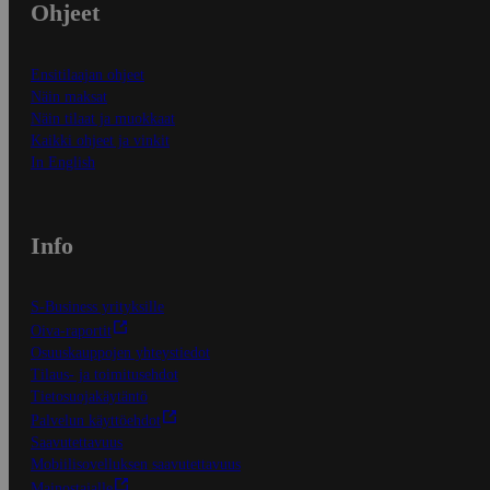
Ohjeet
Ensitilaajan ohjeet
Näin maksat
Näin tilaat ja muokkaat
Kaikki ohjeet ja vinkit
In English
Info
S-Business yrityksille
Oiva-raportit
Osuuskauppojen yhteystiedot
Tilaus- ja toimitusehdot
Tietosuojakäytäntö
Palvelun käyttöehdot
Saavutettavuus
Mobiilisovelluksen saavutettavuus
Mainostajalle