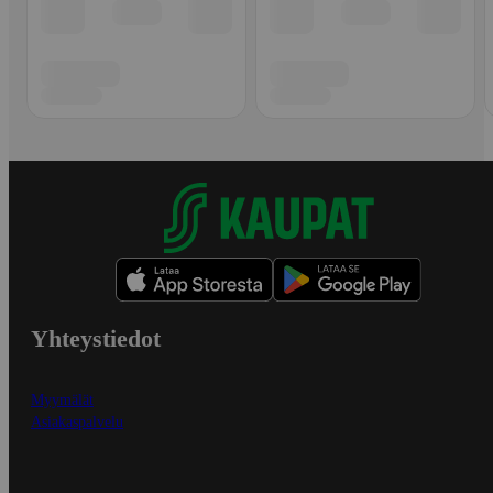
Yhteystiedot
Myymälät
Asiakaspalvelu