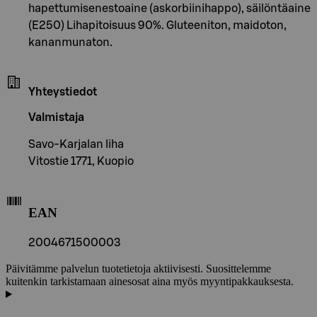
hapettumisenestoaine (askorbiinihappo), säilöntäaine
(E250) Lihapitoisuus 90%. Gluteeniton, maidoton,
kananmunaton.
Yhteystiedot
Valmistaja
Savo-Karjalan liha
Vitostie 1771, Kuopio
EAN
2004671500003
Päivitämme palvelun tuotetietoja aktiivisesti. Suosittelemme
kuitenkin tarkistamaan ainesosat aina myös myyntipakkauksesta.