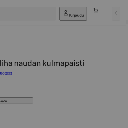
Kirjaudu
liha naudan kulmapaisti
uotteet
stapa