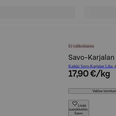
Ei valikoimassa
Savo-Karjalan 
Kaikki Savo-Karjalan Liha -t
17,90 €/kg
Valitse toimitu
Lisää
suosikkeihin,
Savo-