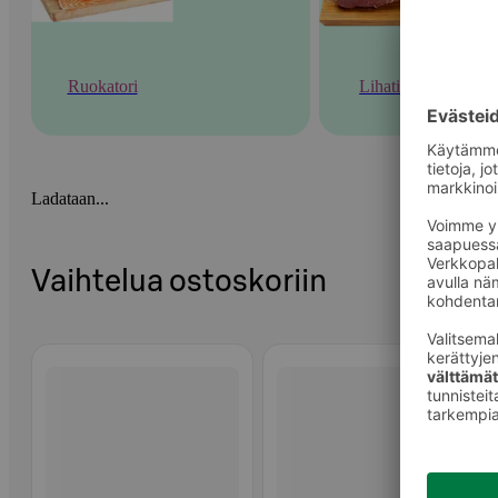
Ruokatori
Lihatiski
Ladataan...
Vaihtelua ostoskoriin
Ohita listaus