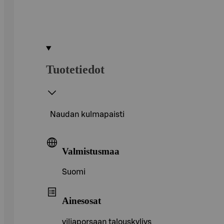
Tuotetiedot
Naudan kulmapaisti
Valmistusmaa
Suomi
Ainesosat
viljaporsaan talouskyljys