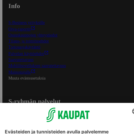
Info
S-Business yrityksille
Oiva-raportit
Osuuskauppojen yhteystiedot
Tilaus- ja toimitusehdot
Tietosuojakäytäntö
Palvelun käyttöehdot
Saavutettavuus
Mobiilisovelluksen saavutettavuus
Mainostajalle
Muuta evästeasetuksia
S-ryhmän palvelut
S-ryhmä
Asiakasomistajuus
Yhteishyvä Ruoka -sovellus