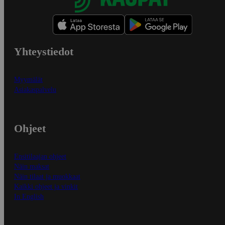
Yhteystiedot
Myymälät
Asiakaspalvelu
Ohjeet
Ensitilaajan ohjeet
Näin maksat
Näin tilaat ja muokkaat
Kaikki ohjeet ja vinkit
In English