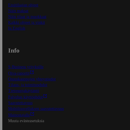
Ensitilaajan ohjeet
Näin maksat
Näin tilaat ja muokkaat
Kaikki ohjeet ja vinkit
In English
Info
S-Business yrityksille
Oiva-raportit
Osuuskauppojen yhteystiedot
Tilaus- ja toimitusehdot
Tietosuojakäytäntö
Palvelun käyttöehdot
Saavutettavuus
Mobiilisovelluksen saavutettavuus
Mainostajalle
Muuta evästeasetuksia