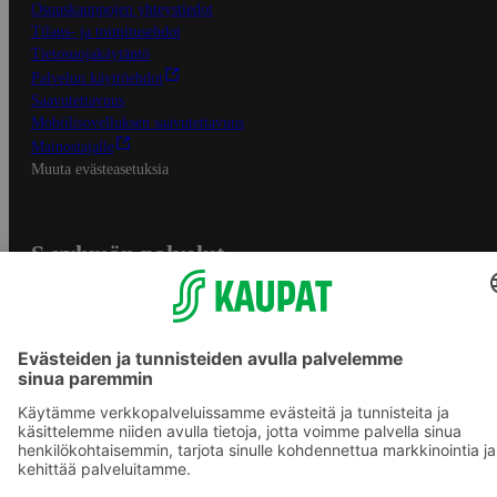
Osuuskauppojen yhteystiedot
Tilaus- ja toimitusehdot
Tietosuojakäytäntö
Palvelun käyttöehdot
Saavutettavuus
Mobiilisovelluksen saavutettavuus
Mainostajalle
Muuta evästeasetuksia
S-ryhmän palvelut
S-ryhmä
Asiakasomistajuus
Yhteishyvä Ruoka -sovellus
S-ostoslista -sovellus
Prisma.fi
Sokos.fi
S-Pankki
Yhteishyvä