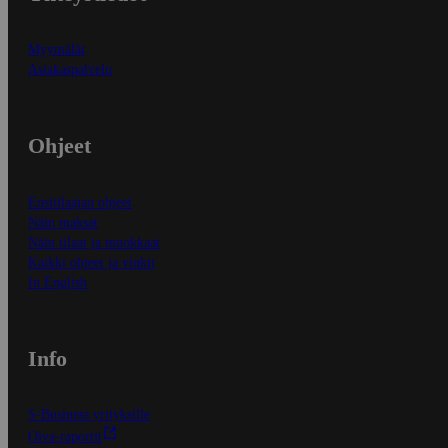
Myymälät
Asiakaspalvelu
Ohjeet
Ensitilaajan ohjeet
Näin maksat
Näin tilaat ja muokkaat
Kaikki ohjeet ja vinkit
In English
Info
S-Business yrityksille
Oiva-raportit