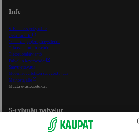
Info
S-Business yrityksille
Oiva-raportit
Osuuskauppojen yhteystiedot
Tilaus- ja toimitusehdot
Tietosuojakäytäntö
Palvelun käyttöehdot
Saavutettavuus
Mobiilisovelluksen saavutettavuus
Mainostajalle
Muuta evästeasetuksia
S-ryhmän palvelut
S-ryhmä
Asiakasomistajuus