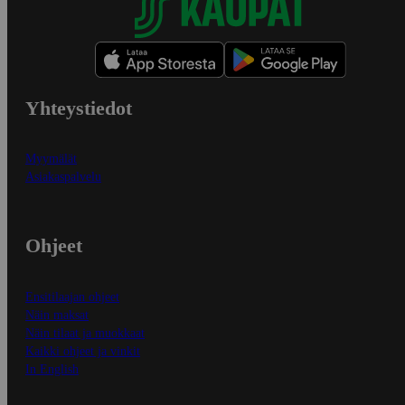
Yhteystiedot
Myymälät
Asiakaspalvelu
Ohjeet
Ensitilaajan ohjeet
Näin maksat
Näin tilaat ja muokkaat
Kaikki ohjeet ja vinkit
In English