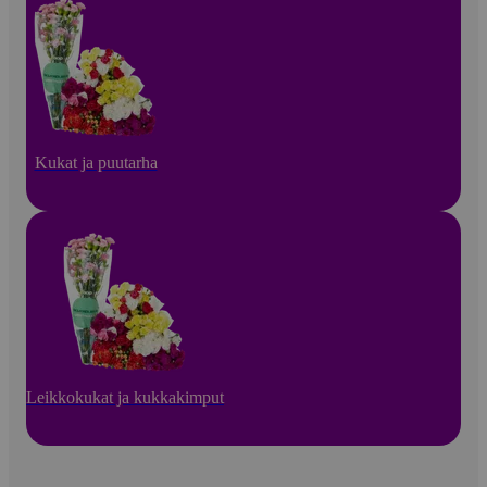
Kukat ja puutarha
Leikkokukat ja kukkakimput