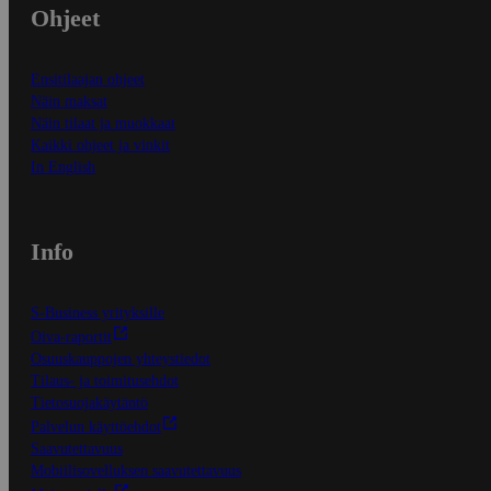
Ohjeet
Ensitilaajan ohjeet
Näin maksat
Näin tilaat ja muokkaat
Kaikki ohjeet ja vinkit
In English
Info
S-Business yrityksille
Oiva-raportit
Osuuskauppojen yhteystiedot
Tilaus- ja toimitusehdot
Tietosuojakäytäntö
Palvelun käyttöehdot
Saavutettavuus
Mobiilisovelluksen saavutettavuus