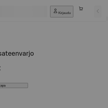
Kirjaudu
sateenvarjo
€
stapa