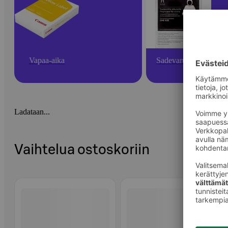
Vapaa-aika
Sadevarusteet
Ladataan...
Vaihtelua ostoskoriin
Ohita listaus