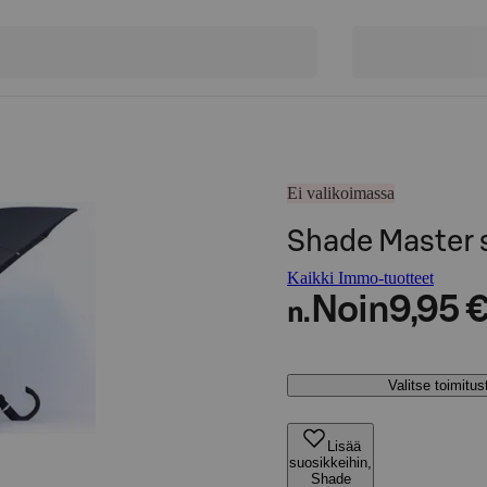
Ei valikoimassa
Shade Master 
Kaikki Immo-tuotteet
Noin
9,95 
n.
Valitse toimitu
Lisää
suosikkeihin,
Shade