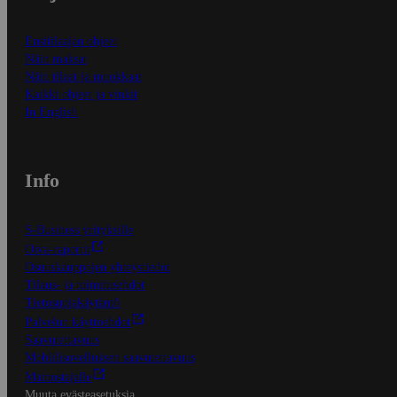
Ensitilaajan ohjeet
Näin maksat
Näin tilaat ja muokkaat
Kaikki ohjeet ja vinkit
In English
Info
S-Business yrityksille
Oiva-raportit
Osuuskauppojen yhteystiedot
Tilaus- ja toimitusehdot
Tietosuojakäytäntö
Palvelun käyttöehdot
Saavutettavuus
Mobiilisovelluksen saavutettavuus
Mainostajalle
Muuta evästeasetuksia