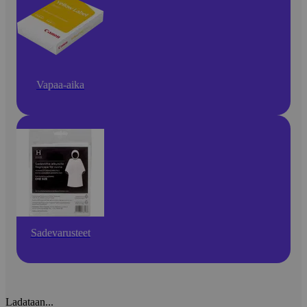
Vapaa-aika
Sadevarusteet
Ladataan...