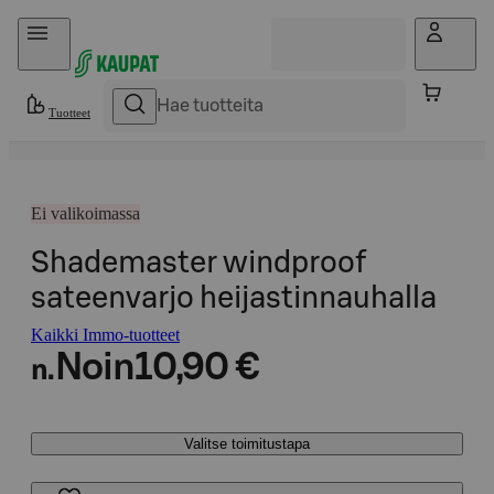
Hyppää sisältöön
Tuotteet
Ei valikoimassa
Shademaster windproof
sateenvarjo heijastinnauhalla
Kaikki Immo-tuotteet
Noin
10,90 €
n.
Valitse toimitustapa