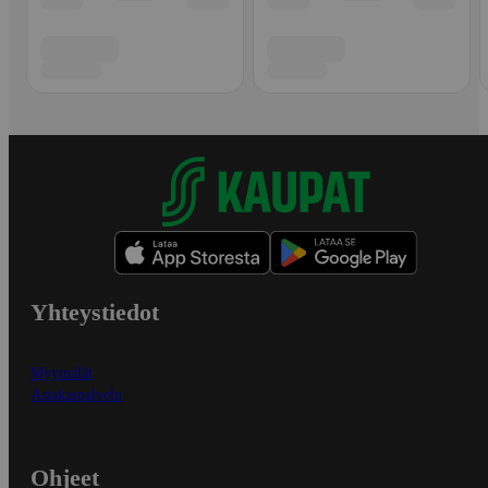
Yhteystiedot
Myymälät
Asiakaspalvelu
Ohjeet