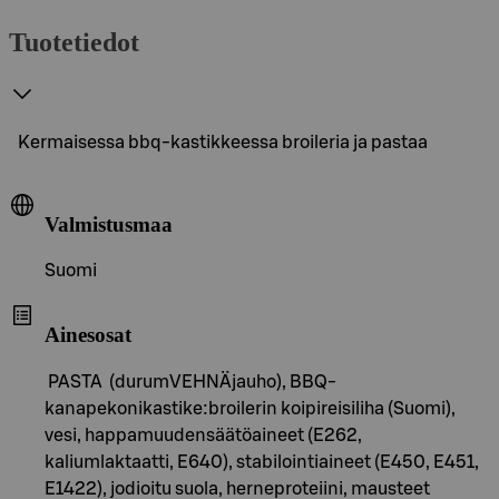
Tuotetiedot
Kermaisessa bbq-kastikkeessa broileria ja pastaa
Valmistusmaa
Suomi
Ainesosat
PASTA (durumVEHNÄjauho), BBQ-
kanapekonikastike:broilerin koipireisiliha (Suomi),
vesi, happamuudensäätöaineet (E262,
kaliumlaktaatti, E640), stabilointiaineet (E450, E451,
E1422), jodioitu suola, herneproteiini, mausteet