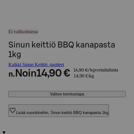
Ei valikoimassa
Sinun keittiö BBQ kanapasta
1kg
Kaikki Sinun Keittiö -tuotteet
vertailuhinta
Noin
14,90 €
14,90 €/kg
n.
14,90 €/kg
Valitse toimitustapa
Lisää suosikkeihin, Sinun keittiö BBQ kanapasta 1kg