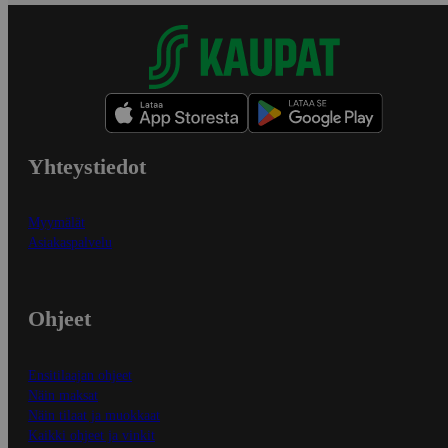
Yhteystiedot
Myymälät
Asiakaspalvelu
Ohjeet
Ensitilaajan ohjeet
Näin maksat
Näin tilaat ja muokkaat
Kaikki ohjeet ja vinkit