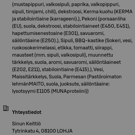
(mustapippuri, valkosipuli, paprika, valkopippuri,
sipuli, timjami, chili), dekstroosi, Kerma kuohu (KERMA
ja stabilointiaine (karrageeni).), Pekoni (porsaanliha
(EU), suola, dekstroosi, stabilointiaineet (E450, E451),
hapettumisenestoaine (E301), savuaromi,
säilöntäaine (E250).), Sipuli, BBQ-kastike (Sokeri, vesi,
ruokosokerimelassi, etikka, tomaatti, siirappi,
mausteet (mm. sipuli, valkosipuli), muunnettu
tärkkelys, suola, aromi, savuaromi, säilöntäaineet
(E202, E211), stabilointiaine (E415).), Vesi,
Maissitärkkelys, Suola, Parmesan (Pastöroimaton
lehmänMAITO, suola, juoksute, säilöntäaine:
lysotsyymi E1105 (MUNAproteiini))
Yhteystiedot
Sinun Keittiö
Tytrinkatu 4, 08100 LOHJA