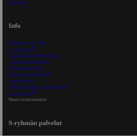
In English
Info
S-Business yrityksille
Oiva-raportit
Osuuskauppojen yhteystiedot
Tilaus- ja toimitusehdot
Tietosuojakäytäntö
Palvelun käyttöehdot
Saavutettavuus
Mobiilisovelluksen saavutettavuus
Mainostajalle
Muuta evästeasetuksia
S-ryhmän palvelut