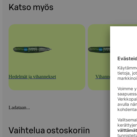
Katso myös
Hedelmät ja vihannekset
Vihannekset
Ladataan...
Vaihtelua ostoskoriin