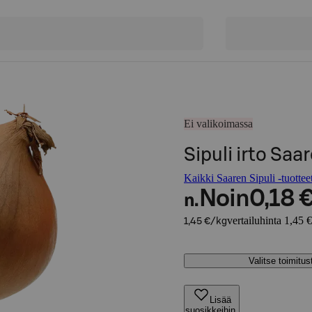
Ei valikoimassa
Sipuli irto Saar
Kaikki Saaren Sipuli -tuottee
Noin
0,18 
n.
vertailuhinta 1,45 
1,45 €/kg
Valitse toimitu
Lisää
suosikkeihin,