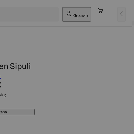
Kirjaudu
en Sipuli
t
€
€/kg
stapa