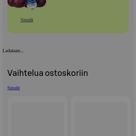
Sipulit
Ladataan...
Vaihtelua ostoskoriin
Sipulit
Ohita listaus