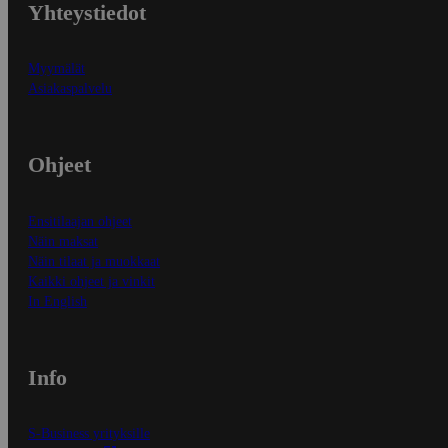
Yhteystiedot
Myymälät
Asiakaspalvelu
Ohjeet
Ensitilaajan ohjeet
Näin maksat
Näin tilaat ja muokkaat
Kaikki ohjeet ja vinkit
In English
Info
S-Business yrityksille