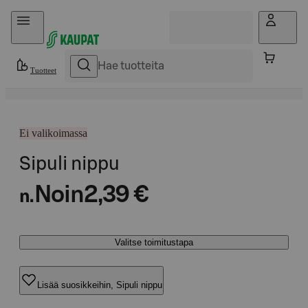
Hyppää sisältöön
Tuotteet
Ei valikoimassa
Sipuli nippu
Noin
2,39 €
n.
Valitse toimitustapa
Lisää suosikkeihin, Sipuli nippu