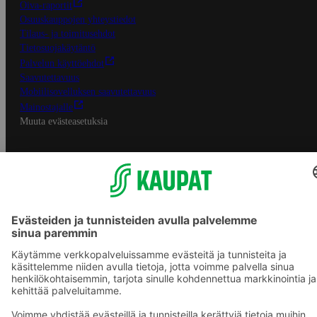
Oiva-raportit
Osuuskauppojen yhteystiedot
Tilaus- ja toimitusehdot
Tietosuojakäytäntö
Palvelun käyttöehdot
Saavutettavuus
Mobiilisovelluksen saavutettavuus
Mainostajalle
Muuta evästeasetuksia
S-ryhmän palvelut
S-ryhmä
Asiakasomistajuus
Yhteishyvä Ruoka -sovellus
S-ostoslista -sovellus
Prisma.fi
Sokos.fi
S-Pankki