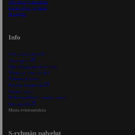
Näin tilaat ja muokkaat
Kaikki ohjeet ja vinkit
In English
Info
S-Business yrityksille
Oiva-raportit
Osuuskauppojen yhteystiedot
Tilaus- ja toimitusehdot
Tietosuojakäytäntö
Palvelun käyttöehdot
Saavutettavuus
Mobiilisovelluksen saavutettavuus
Mainostajalle
Muuta evästeasetuksia
S-ryhmän palvelut