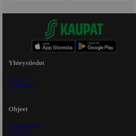
Yhteystiedot
Myymälät
Asiakaspalvelu
Ohjeet
Ensitilaajan ohjeet
Näin maksat