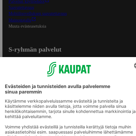
Palvelun käyttöehdot
Saavutettavuus
Mobiilisovelluksen saavutettavuus
Mainostajalle
Muuta evästeasetuksia
S-ryhmän palvelut
S-ryhmä
Asiakasomistajuus
Yhteishyvä Ruoka -sovellus
S-ostoslista -sovellus
Prisma.fi
Sokos.fi
S-Pankki
Yhteishyvä
Sokos Hotels
Raflaamo