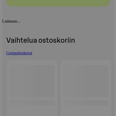
Ladataan...
Vaihtelua ostoskoriin
Greippilonkerot
Ohita listaus