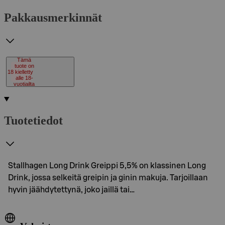
Pakkausmerkinnät
Tämä
tuote on
18
kielletty
alle 18-
vuotiailta
Tuotetiedot
Stallhagen Long Drink Greippi 5,5% on klassinen Long
Drink, jossa selkeitä greipin ja ginin makuja. Tarjoillaan
hyvin jäähdytettynä, joko jaillä tai…