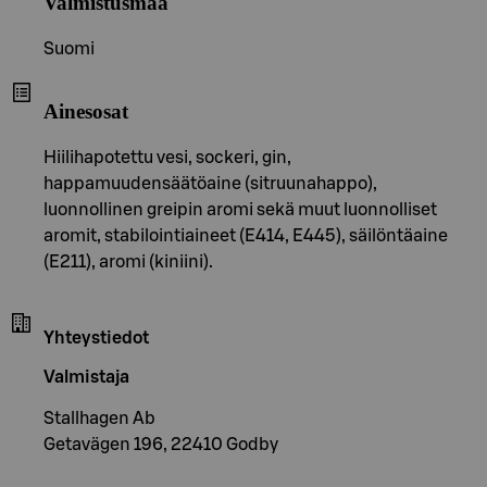
Valmistusmaa
Suomi
Ainesosat
Hiilihapotettu vesi, sockeri, gin,
happamuudensäätöaine (sitruunahappo),
luonnollinen greipin aromi sekä muut luonnolliset
aromit, stabilointiaineet (E414, E445), säilöntäaine
(E211), aromi (kiniini).
Yhteystiedot
Valmistaja
Stallhagen Ab
Getavägen 196, 22410 Godby