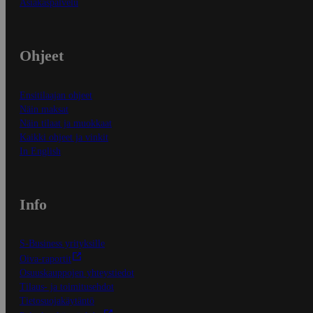
Asiakaspalvelu
Ohjeet
Ensitilaajan ohjeet
Näin maksat
Näin tilaat ja muokkaat
Kaikki ohjeet ja vinkit
In English
Info
S-Business yrityksille
Oiva-raportit
Osuuskauppojen yhteystiedot
Tilaus- ja toimitusehdot
Tietosuojakäytäntö