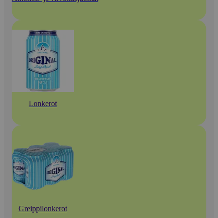
Lonkerot
Greippilonkerot