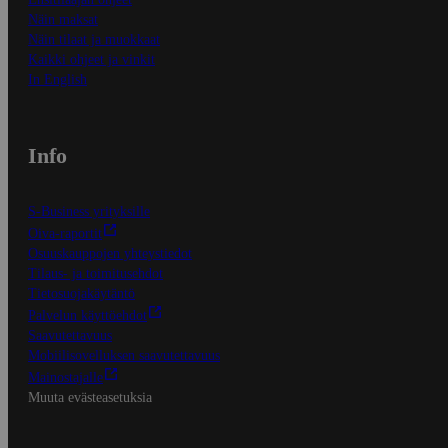
Näin maksat
Näin tilaat ja muokkaat
Kaikki ohjeet ja vinkit
In English
Info
S-Business yrityksille
Oiva-raportit
Osuuskauppojen yhteystiedot
Tilaus- ja toimitusehdot
Tietosuojakäytäntö
Palvelun käyttöehdot
Saavutettavuus
Mobiilisovelluksen saavutettavuus
Mainostajalle
Muuta evästeasetuksia