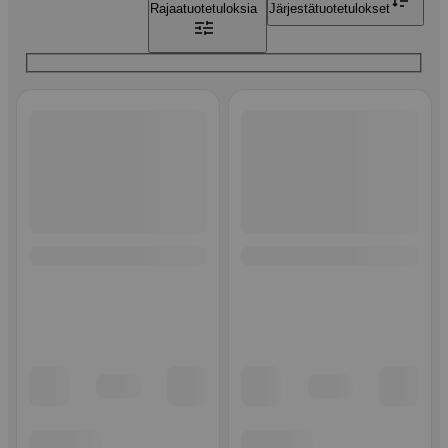
Rajaa
tuotetuloksia
Järjestä
tuotetulokset