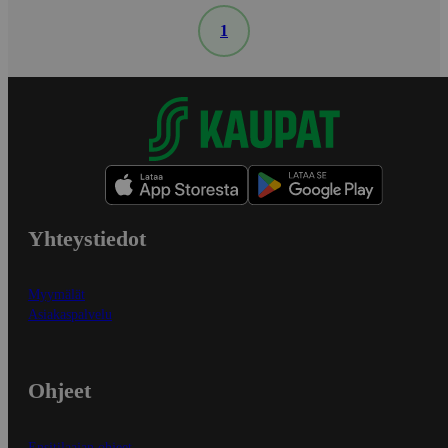
1
Yhteystiedot
Myymälät
Asiakaspalvelu
Ohjeet
Ensitilaajan ohjeet