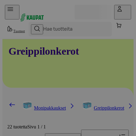
Hyppää sisältöön
Tuotteet
Greippilonkerot
Monipakkaukset
Greippilonkerot
22 tuotetta
Sivu 1 / 1