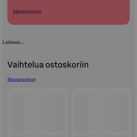
Mausteseokset
Ladataan...
Vaihtelua ostoskoriin
Mausteseokset
Ohita listaus