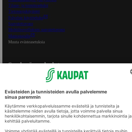
Tilaus- ja toimitusehdot
Tietosuojakäytäntö
Palvelun käyttöehdot
Saavutettavuus
Mobiilisovelluksen saavutettavuus
Mainostajalle
Muuta evästeasetuksia
S-ryhmän palvelut
S-ryhmä
Asiakasomistajuus
Yhteishyvä Ruoka -sovellus
S-ostoslista -sovellus
Prisma.fi
Sokos.fi
S-Pankki
Yhteishyvä