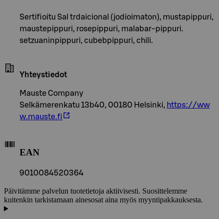
Sertifioitu Sal trdaicional (jodioimaton), mustapippuri,
maustepippuri, rosepippuri, malabar-pippuri.
setzuaninpippuri, cubebpippuri, chili.
Yhteystiedot
Mauste Company
Selkämerenkatu 13b40, 00180 Helsinki,
https://ww
w.mauste.fi
EAN
9010084520364
Päivitämme palvelun tuotetietoja aktiivisesti. Suosittelemme
kuitenkin tarkistamaan ainesosat aina myös myyntipakkauksesta.