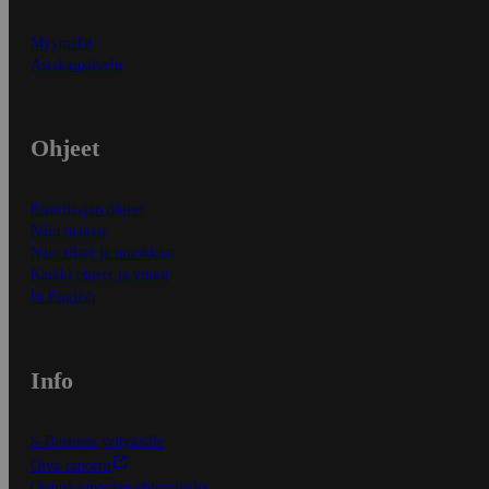
Myymälät
Asiakaspalvelu
Ohjeet
Ensitilaajan ohjeet
Näin maksat
Näin tilaat ja muokkaat
Kaikki ohjeet ja vinkit
In English
Info
S-Business yrityksille
Oiva-raportit
Osuuskauppojen yhteystiedot