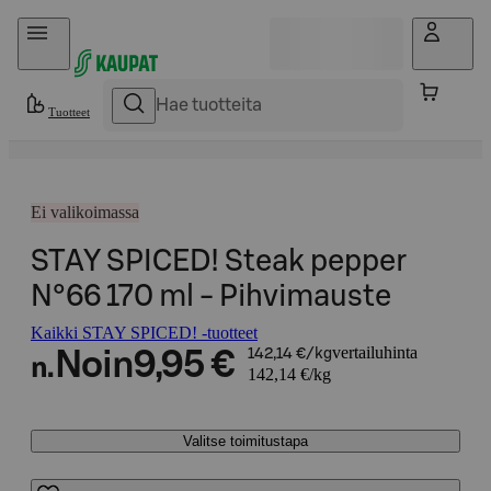
Hyppää sisältöön
Tuotteet
Ei valikoimassa
STAY SPICED! Steak pepper
N°66 170 ml - Pihvimauste
Kaikki STAY SPICED! -tuotteet
vertailuhinta
Noin
9,95 €
142,14 €/kg
n.
142,14 €/kg
Valitse toimitustapa