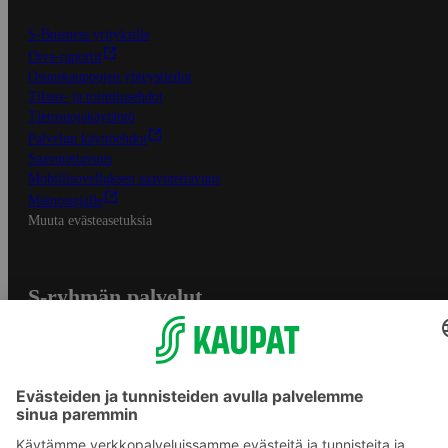
S-Business yrityksille
Oiva-raportit
Osuuskauppojen yhteystiedot
Tilaus- ja toimitusehdot
Tietosuojakäytäntö
Palvelun käyttöehdot
Saavutettavuus
Mobiilisovelluksen saavutettavuus
Mainostajalle
Muuta evästeasetuksia
S-ryhmän palvelut
S-ryhmä
Asiakasomistajuus
Yhteishyvä Ruoka -sovellus
S-ostoslista -sovellus
Prisma.fi