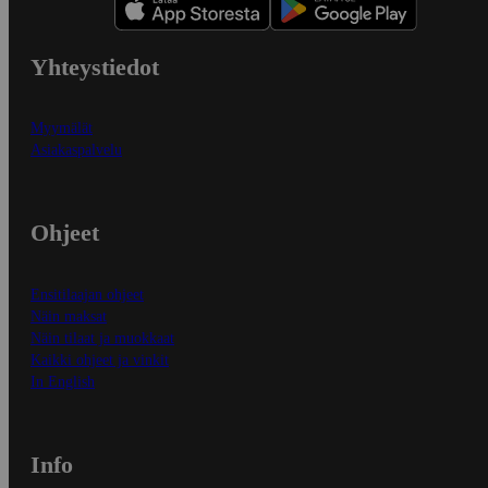
Yhteystiedot
Myymälät
Asiakaspalvelu
Ohjeet
Ensitilaajan ohjeet
Näin maksat
Näin tilaat ja muokkaat
Kaikki ohjeet ja vinkit
In English
Info