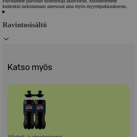
Päivitämme palvelun tuotetietoja aktiivisesti. Suosittelemme
kuitenkin tarkistamaan ainesosat aina myös myyntipakkauksesta.
Ravintosisältö
Katso myös
Alkoholi- ja virvoitusjuomat