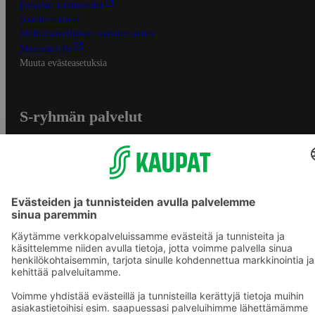
Palvelun käyttöehdot
Saavutettavuus
Mobiilisovelluksen saavutettavuus
Mainostajalle
Muuta evästeasetuksia
S-ryhmän palvelut
S-ryhmä
Asiakasomistajuus
Yhteishyvä Ruoka -sovellus
S-ostoslista -sovellus
Prisma.fi
Sokos.fi
S-Pankki
Yhteishyvä
Sokos Hotels
Raflaamo