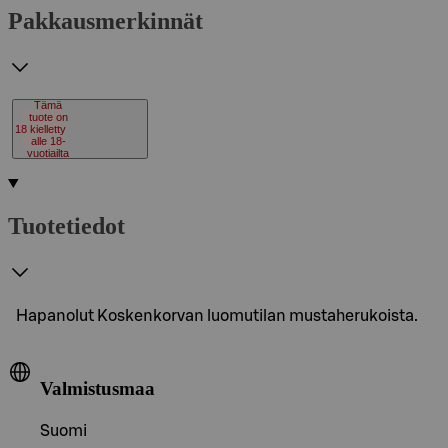
Pakkausmerkinnät
Tämä
tuote on
18
kielletty
alle 18-
vuotiailta
Tuotetiedot
Hapanolut Koskenkorvan luomutilan mustaherukoista.
Valmistusmaa
Suomi