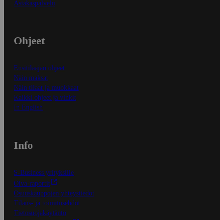
Asiakaspalvelu
Ohjeet
Ensitilaajan ohjeet
Näin maksat
Näin tilaat ja muokkaat
Kaikki ohjeet ja vinkit
In English
Info
S-Business yrityksille
Oiva-raportit
Osuuskauppojen yhteystiedot
Tilaus- ja toimitusehdot
Tietosuojakäytäntö