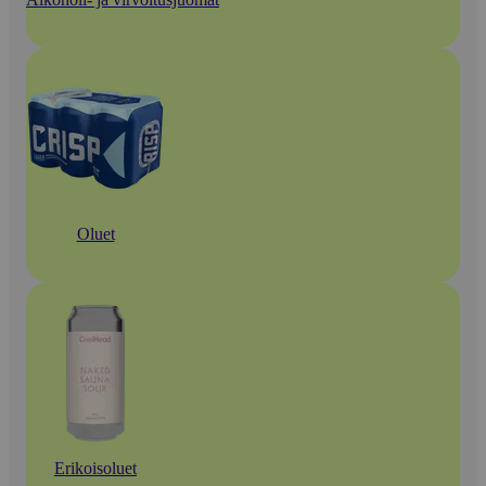
Oluet
Erikoisoluet