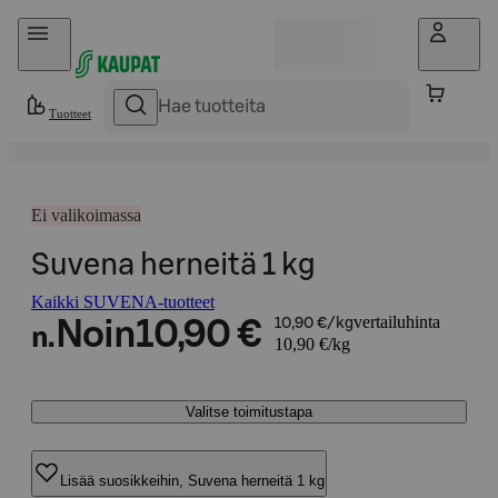
Hyppää sisältöön
Tuotteet
Ei valikoimassa
Suvena herneitä 1 kg
Kaikki SUVENA-tuotteet
vertailuhinta
Noin
10,90 €
10,90 €/kg
n.
10,90 €/kg
Valitse toimitustapa
Lisää suosikkeihin, Suvena herneitä 1 kg