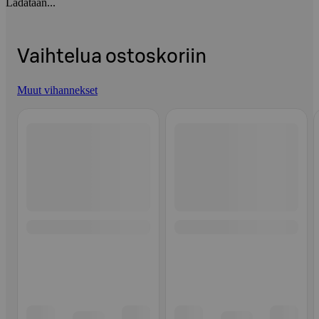
Ladataan...
Vaihtelua ostoskoriin
Muut vihannekset
Ohita listaus