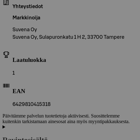
Yhteystiedot
Markkinoija
Suvena Oy
Suvena Oy, Sulapuronkatu 1 H 2, 33700 Tampere
Laatuluokka
1
EAN
6429810415318
Päivitämme palvelun tuotetietoja aktiivisesti. Suosittelemme
kuitenkin tarkistamaan ainesosat aina myös myyntipakkauksesta.