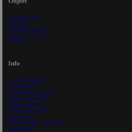
Ohjeet
Ensitilaajan ohjeet
Näin maksat
Näin tilaat ja muokkaat
Kaikki ohjeet ja vinkit
In English
Info
S-Business yrityksille
Oiva-raportit
Osuuskauppojen yhteystiedot
Tilaus- ja toimitusehdot
Tietosuojakäytäntö
Palvelun käyttöehdot
Saavutettavuus
Mobiilisovelluksen saavutettavuus
Mainostajalle