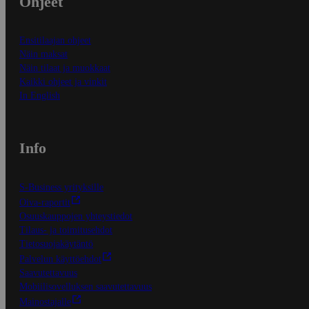
Ohjeet
Ensitilaajan ohjeet
Näin maksat
Näin tilaat ja muokkaat
Kaikki ohjeet ja vinkit
In English
Info
S-Business yrityksille
Oiva-raportit
Osuuskauppojen yhteystiedot
Tilaus- ja toimitusehdot
Tietosuojakäytäntö
Palvelun käyttöehdot
Saavutettavuus
Mobiilisovelluksen saavutettavuus
Mainostajalle