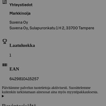
Yhteystiedot
Markkinoija
Suvena Oy
Suvena Oy, Sulapuronkatu 1 H 2, 33700 Tampere
Laatuluokka
1
EAN
6429810415257
Päivitämme palvelun tuotetietoja aktiivisesti. Suosittelemme
kuitenkin tarkistamaan ainesosat aina myös myyntipakkauksesta.