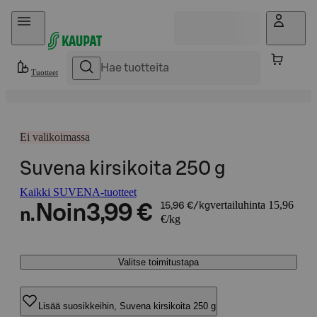
Hyppää sisältöön
Tuotteet
Ei valikoimassa
Suvena kirsikoita 250 g
Kaikki SUVENA-tuotteet
vertailuhinta 15,96
Noin
3,99 €
15,96 €/kg
n.
€/kg
Valitse toimitustapa
Lisää suosikkeihin, Suvena kirsikoita 250 g