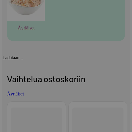
Äyriäiset
Ladataan...
Vaihtelua ostoskoriin
Äyriäiset
Ohita listaus