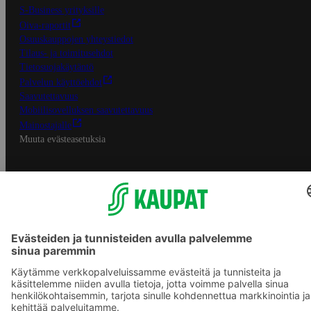
S-Business yrityksille
Oiva-raportit
Osuuskauppojen yhteystiedot
Tilaus- ja toimitusehdot
Tietosuojakäytäntö
Palvelun käyttöehdot
Saavutettavuus
Mobiilisovelluksen saavutettavuus
Mainostajalle
Muuta evästeasetuksia
S-ryhmän palvelut
S-ryhmä
Asiakasomistajuus
Yhteishyvä Ruoka -sovellus
S-ostoslista -sovellus
Prisma.fi
Sokos.fi