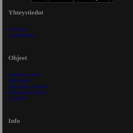
Yhteystiedot
Myymälät
Asiakaspalvelu
Ohjeet
Ensitilaajan ohjeet
Näin maksat
Näin tilaat ja muokkaat
Kaikki ohjeet ja vinkit
In English
Info