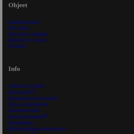
Ohjeet
Ensitilaajan ohjeet
Näin maksat
Näin tilaat ja muokkaat
Kaikki ohjeet ja vinkit
In English
Info
S-Business yrityksille
Oiva-raportit
Osuuskauppojen yhteystiedot
Tilaus- ja toimitusehdot
Tietosuojakäytäntö
Palvelun käyttöehdot
Saavutettavuus
Mobiilisovelluksen saavutettavuus