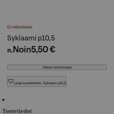
Ei valikoimassa
Syklaami p10,5
Noin
5,50 €
n.
Valitse toimitustapa
Lisää suosikkeihin, Syklaami p10,5
Tuotetiedot