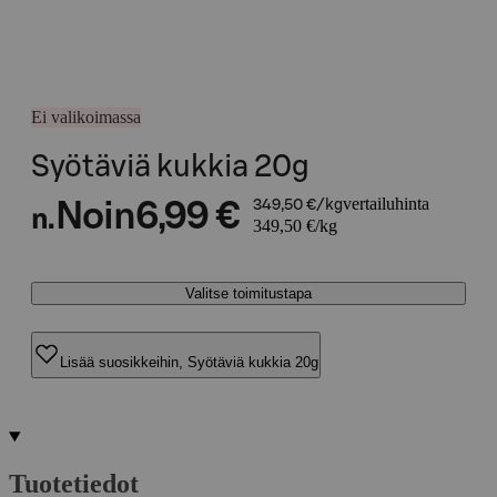
Ei valikoimassa
Syötäviä kukkia 20g
vertailuhinta
Noin
6,99 €
349,50 €/kg
n.
349,50 €/kg
Valitse toimitustapa
Lisää suosikkeihin, Syötäviä kukkia 20g
Tuotetiedot