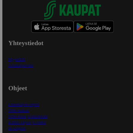
Yhteystiedot
Myymälät
Asiakaspalvelu
Ohjeet
Ensitilaajan ohjeet
Näin maksat
Näin tilaat ja muokkaat
Kaikki ohjeet ja vinkit
In English