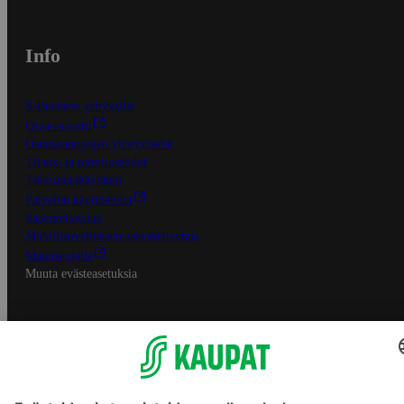
Info
S-Business yrityksille
Oiva-raportit
Osuuskauppojen yhteystiedot
Tilaus- ja toimitusehdot
Tietosuojakäytäntö
Palvelun käyttöehdot
Saavutettavuus
Mobiilisovelluksen saavutettavuus
Mainostajalle
Muuta evästeasetuksia
S-ryhmän palvelut
S-ryhmä