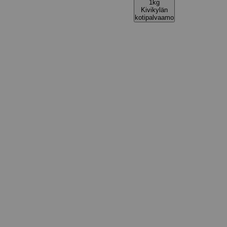
1kg
Kivikylän
kotipalvaamo