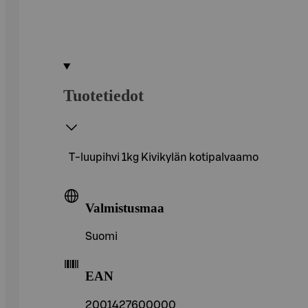
Tuotetiedot
T-luupihvi 1kg Kivikylän kotipalvaamo
Valmistusmaa
Suomi
EAN
2001427600000