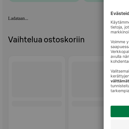
Ladataan...
Vaihtelua ostoskoriin
Ohita listaus