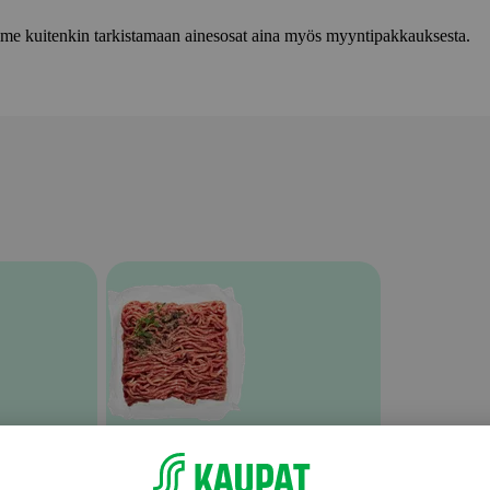
lemme kuitenkin tarkistamaan ainesosat aina myös myyntipakkauksesta.
Nauta