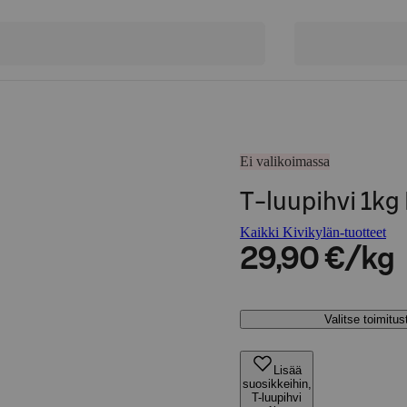
Ei valikoimassa
T-luupihvi 1kg
Kaikki Kivikylän-tuotteet
29,90 €/kg
Valitse toimitu
Lisää
suosikkeihin,
T-luupihvi