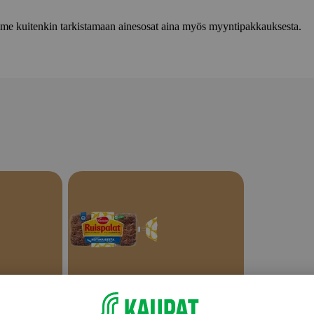
lemme kuitenkin tarkistamaan ainesosat aina myös myyntipakkauksesta.
Tummat leivät