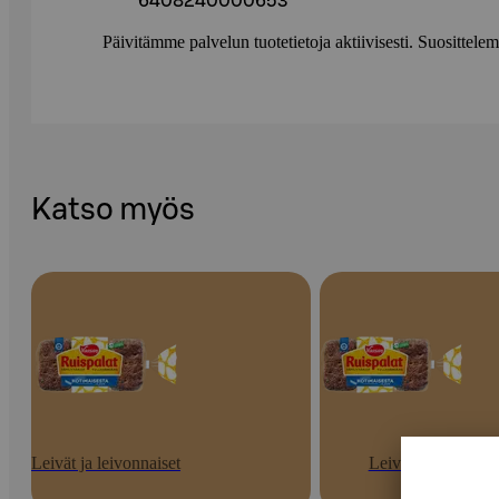
6408240000653
Päivitämme palvelun tuotetietoja aktiivisesti. Suositte
Katso myös
Leivät ja leivonnaiset
Leivät