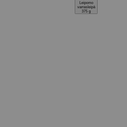
Leipomo
varrasleipä
375 g