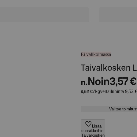
Ei valikoimassa
Taivalkosken L
Noin
3,57 €
n.
vertailuhinta 9,52 
9,52 €/kg
Valitse toimitu
Lisää
suosikkeihin,
Taivalkosken