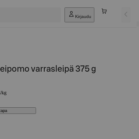
Kirjaudu
eipomo varrasleipä 375 g
€/kg
stapa