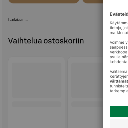
Ladataan...
Vaihtelua ostoskoriin
Ohita listaus