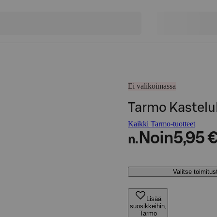
Ei valikoimassa
Tarmo Kasteluk
Kaikki Tarmo-tuotteet
Noin
5,95 
n.
Valitse toimitu
Lisää
suosikkeihin,
Tarmo