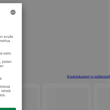
Kastelukannut ja suihkepull