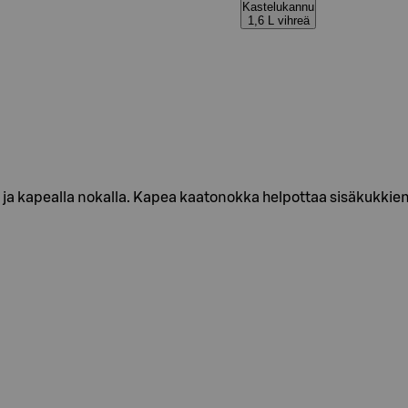
Kastelukannu
1,6 L vihreä
ja kapealla nokalla. Kapea kaatonokka helpottaa sisäkukkien