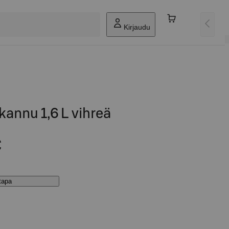
Kirjaudu
annu 1,6 L vihreä
€
stapa