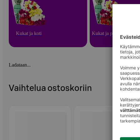
Kukat ja koti
Kukat ja puutarha
Ladataan...
Vaihtelua ostoskoriin
Ohita listaus