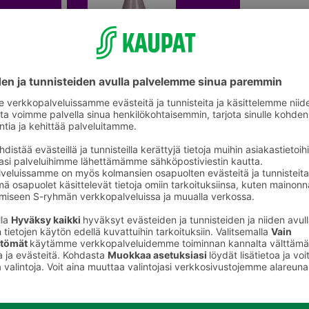
Kastelukannut ja suihkepullot