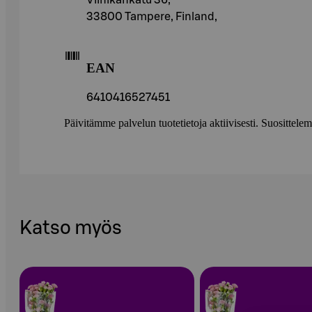
Viinikankatu 36,
33800 Tampere, Finland,
EAN
6410416527451
Päivitämme palvelun tuotetietoja aktiivisesti. Suositte
Katso myös