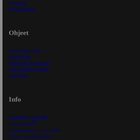
Myymälät
Asiakaspalvelu
Ohjeet
Ensitilaajan ohjeet
Näin maksat
Näin tilaat ja muokkaat
Kaikki ohjeet ja vinkit
In English
Info
S-Business yrityksille
Oiva-raportit
Osuuskauppojen yhteystiedot
Tilaus- ja toimitusehdot