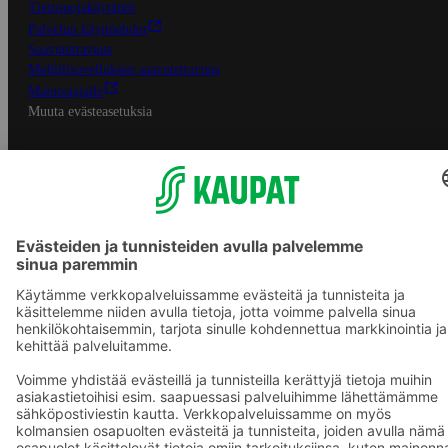
Tietosuojakäytäntö
Palvelun käyttöehdot
Saavutettavuus
Mobiilisovelluksen saavutettavuus
Mainostajalle
Muuta evästeasetuksia
S-ryhmän palvelut
S-ryhmä
Asiakasomistajuus
Yhteishyvä Ruoka -sovellus
S-ostoslista -sovellus
Prisma.fi
Sokos.fi
S-Pankki
Yhteishyvä
Sokos Hotels
Raflaamo