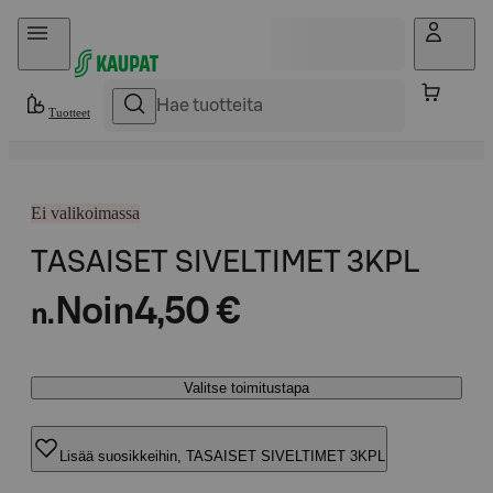
Hyppää sisältöön
Tuotteet
Ei valikoimassa
TASAISET SIVELTIMET 3KPL
Noin
4,50 €
n.
Valitse toimitustapa
Lisää suosikkeihin, TASAISET SIVELTIMET 3KPL