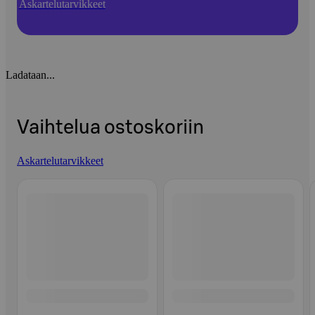
Askartelutarvikkeet
Ladataan...
Vaihtelua ostoskoriin
Askartelutarvikkeet
Ohita listaus