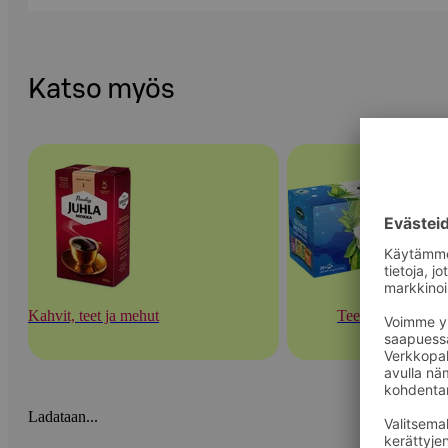
Katso myös
Kahvit, teet ja mehut
Teet
Ladataan...