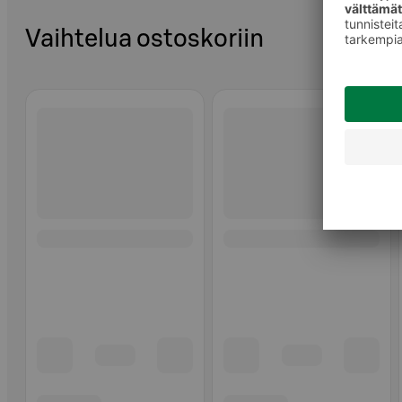
Vaihtelua ostoskoriin
Ohita listaus