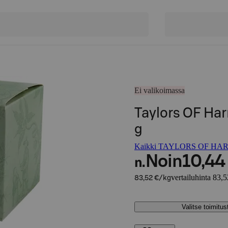
Ei valikoimassa
Taylors OF Har
g
Kaikki TAYLORS OF HARR
Noin
10,44
n.
vertailuhinta 83,
83,52 €/kg
Valitse toimitu