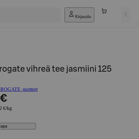
Kirjaudu
rogate vihreä tee jasmiini 125
OGATE -tuotteet
 €
52 €/kg
stapa