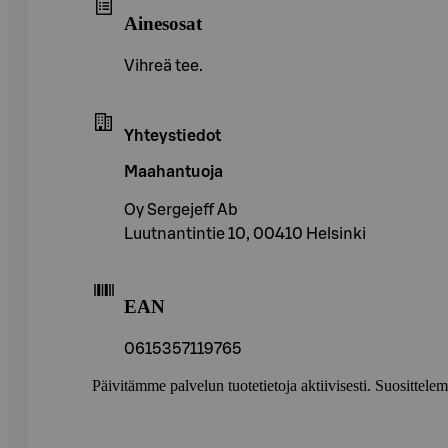
Ainesosat
Vihreä tee.
Yhteystiedot
Maahantuoja
Oy Sergejeff Ab
Luutnantintie 10, 00410 Helsinki
EAN
0615357119765
Päivitämme palvelun tuotetietoja aktiivisesti. Suositte