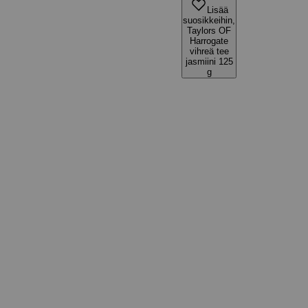
Lisää
suosikkeihin,
Taylors OF
Harrogate
vihreä tee
jasmiini 125
g