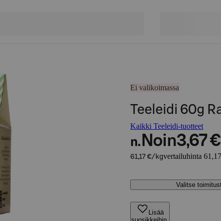
Ei valikoimassa
Teeleidi 60g R
Kaikki Teeleidi-tuotteet
Noin
3,67 €
n.
vertailuhinta 61,1
61,17 €/kg
Valitse toimitu
Lisää
suosikkeihin,