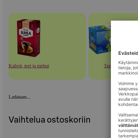
Kahvit, teet ja mehut
Teet
Ladataan...
Vaihtelua ostoskoriin
Ohita listaus