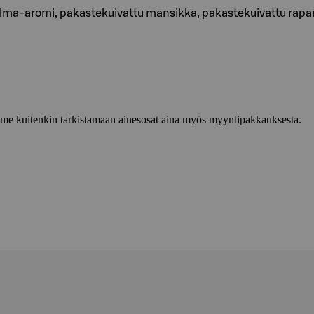
elma-aromi, pakastekuivattu mansikka, pakastekuivattu rapa
lemme kuitenkin tarkistamaan ainesosat aina myös myyntipakkauksesta.