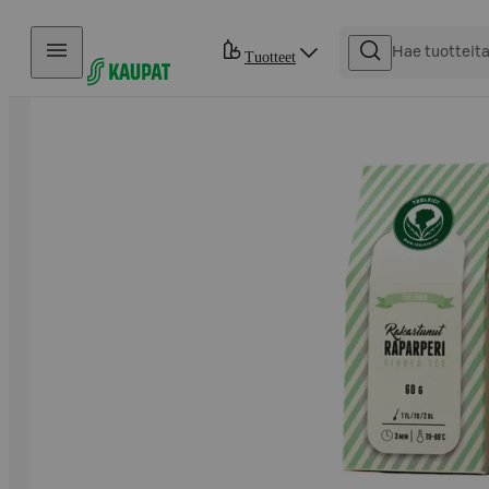
Hyppää sisältöön
Tuotteet