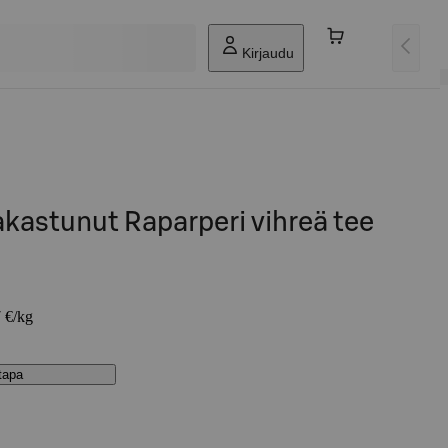
Kirjaudu
akastunut Raparperi vihreä tee
7 €/kg
stapa