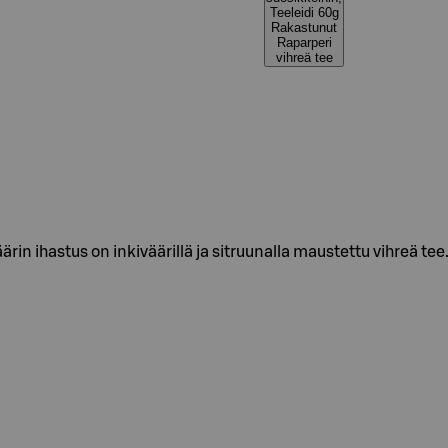
Teeleidi 60g
Rakastunut
Raparperi
vihreä tee
in ihastus on inkiväärillä ja sitruunalla maustettu vihreä tee