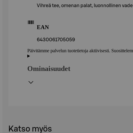
Vihreä tee, omenan palat, luonnollinen vad
EAN
6430061705059
Päivitämme palvelun tuotetietoja aktiivisesti. Suositte
Ominaisuudet
Katso myös