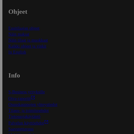
Ohjeet
Ensitilaajan ohjeet
Näin maksat
Näin tilaat ja muokkaat
Kaikki ohjeet ja vinkit
In English
Info
S-Business yrityksille
Oiva-raportit
Osuuskauppojen yhteystiedot
Tilaus- ja toimitusehdot
Tietosuojakäytäntö
Palvelun käyttöehdot
Saavutettavuus