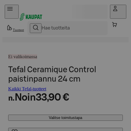
Hyppää sisältöön
Tuotteet
Ei valikoimassa
Tefal Ceramique Control
paistinpannu 24 cm
Kaikki Tefal-tuotteet
Noin
33,90 €
n.
Valitse toimitustapa