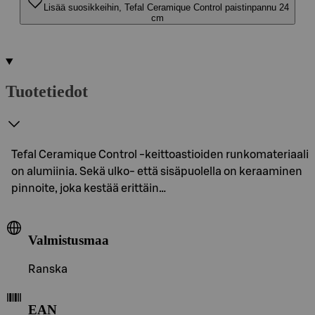
Lisää suosikkeihin, Tefal Ceramique Control paistinpannu 24
cm
Tuotetiedot
Tefal Ceramique Control -keittoastioiden runkomateriaali
on alumiinia. Sekä ulko- että sisäpuolella on keraaminen
pinnoite, joka kestää erittäin…
Valmistusmaa
Ranska
EAN