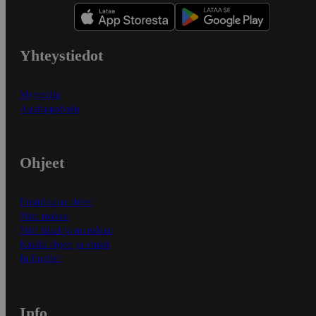
Yhteystiedot
Myymälät
Asiakaspalvelu
Ohjeet
Ensitilaajan ohjeet
Näin maksat
Näin tilaat ja muokkaat
Kaikki ohjeet ja vinkit
In English
Info