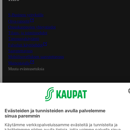
S-Business yrityksille
Oiva-raportit
Osuuskauppojen yhteystiedot
Tilaus- ja toimitusehdot
Tietosuojakäytäntö
Palvelun käyttöehdot
Saavutettavuus
Mobiilisovelluksen saavutettavuus
Mainostajalle
Muuta evästeasetuksia
S-ryhmän palvelut
S-ryhmä
Asiakasomistajuus
Yhteishyvä Ruoka -sovellus
S-ostoslista -sovellus