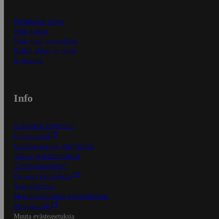
Ensitilaajan ohjeet
Näin maksat
Näin tilaat ja muokkaat
Kaikki ohjeet ja vinkit
In English
Info
S-Business yrityksille
Oiva-raportit
Osuuskauppojen yhteystiedot
Tilaus- ja toimitusehdot
Tietosuojakäytäntö
Palvelun käyttöehdot
Saavutettavuus
Mobiilisovelluksen saavutettavuus
Mainostajalle
Muuta evästeasetuksia