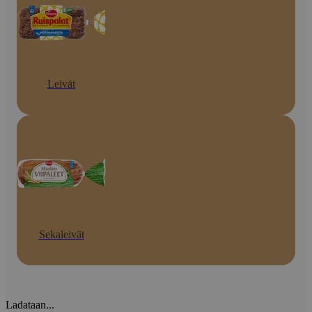
Leivät
Sekaleivät
Ladataan...