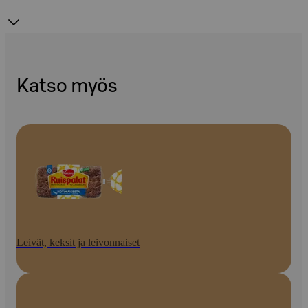
Katso myös
Leivät, keksit ja leivonnaiset