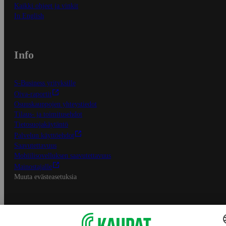
Kaikki ohjeet ja vinkit
In English
Info
S-Business yrityksille
Oiva-raportit
Osuuskauppojen yhteystiedot
Tilaus- ja toimitusehdot
Tietosuojakäytäntö
Palvelun käyttöehdot
Saavutettavuus
Mobiilisovelluksen saavutettavuus
Mainostajalle
Muuta evästeasetuksia
S-ryhmän palvelut