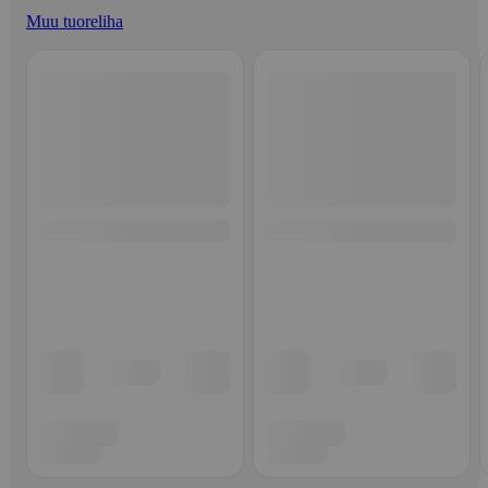
Muu tuoreliha
Ohita listaus