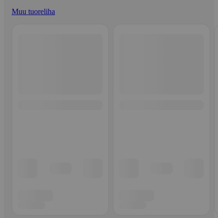
Muu tuoreliha
Ohita listaus