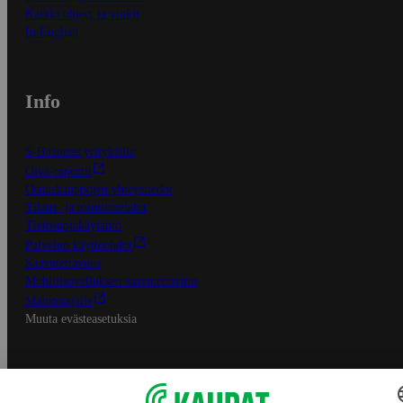
Kaikki ohjeet ja vinkit
In English
Info
S-Business yrityksille
Oiva-raportit
Osuuskauppojen yhteystiedot
Tilaus- ja toimitusehdot
Tietosuojakäytäntö
Palvelun käyttöehdot
Saavutettavuus
Mobiilisovelluksen saavutettavuus
Mainostajalle
Muuta evästeasetuksia
S-ryhmän palvelut