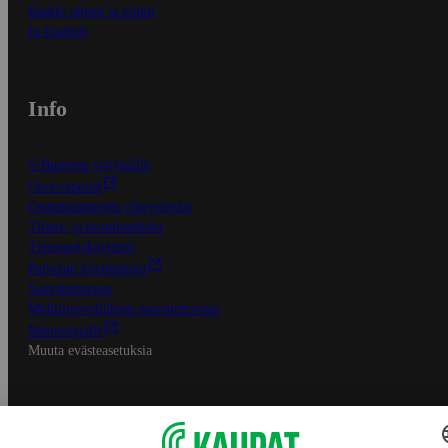
Kaikki ohjeet ja vinkit
In English
Info
S-Business yrityksille
Oiva-raportit
Osuuskauppojen yhteystiedot
Tilaus- ja toimitusehdot
Tietosuojakäytäntö
Palvelun käyttöehdot
Saavutettavuus
Mobiilisovelluksen saavutettavuus
Mainostajalle
Muuta evästeasetuksia
S-ryhmän palvelut