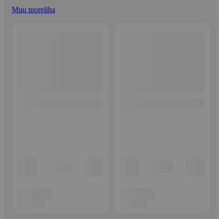
Muu tuoreliha
Ohita listaus