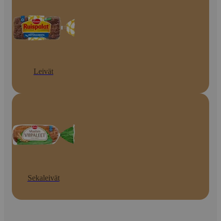
Leivät
Sekaleivät