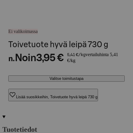
Ei valikoimassa
Toivetuote hyvä leipä 730 g
vertailuhinta 5,41
Noin
3,95 €
5,41 €/kg
n.
€/kg
Valitse toimitustapa
Lisää suosikkeihin, Toivetuote hyvä leipä 730 g
Tuotetiedot