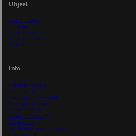
Ohjeet
Ensitilaajan ohjeet
Näin maksat
Näin tilaat ja muokkaat
Kaikki ohjeet ja vinkit
In English
Info
S-Business yrityksille
Oiva-raportit
Osuuskauppojen yhteystiedot
Tilaus- ja toimitusehdot
Tietosuojakäytäntö
Palvelun käyttöehdot
Saavutettavuus
Mobiilisovelluksen saavutettavuus
Mainostajalle