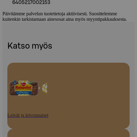
6405217002153
Päivitämme palvelun tuotetietoja aktiivisesti. Suosittelemme
kuitenkin tarkistamaan ainesosat aina myös myyntipakkauksesta.
Katso myös
Leivät ja leivonnaiset