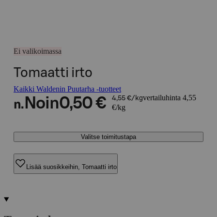
Ei valikoimassa
Tomaatti irto
Kaikki Waldenin Puutarha -tuotteet
vertailuhinta 4,55
Noin
0,50 €
4,55 €/kg
n.
€/kg
Valitse toimitustapa
Lisää suosikkeihin, Tomaatti irto