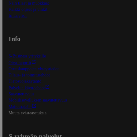
Näin tilaat ja muokkaat
Kaikki ohjeet ja vinkit
In English
Info
S-Business yrityksille
Oiva-raportit
Osuuskauppojen yhteystiedot
Tilaus- ja toimitusehdot
Tietosuojakäytäntö
Palvelun käyttöehdot
Saavutettavuus
Mobiilisovelluksen saavutettavuus
Mainostajalle
Muuta evästeasetuksia
S-ryhmän palvelut