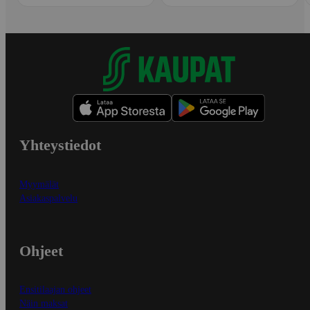
Yhteystiedot
Myymälät
Asiakaspalvelu
Ohjeet
Ensitilaajan ohjeet
Näin maksat