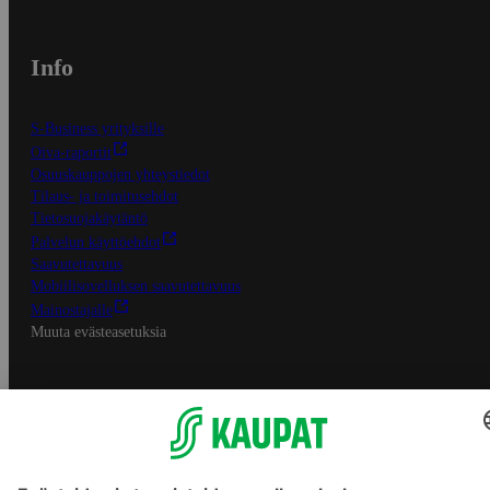
Info
S-Business yrityksille
Oiva-raportit
Osuuskauppojen yhteystiedot
Tilaus- ja toimitusehdot
Tietosuojakäytäntö
Palvelun käyttöehdot
Saavutettavuus
Mobiilisovelluksen saavutettavuus
Mainostajalle
Muuta evästeasetuksia
S-ryhmän palvelut
S-ryhmä