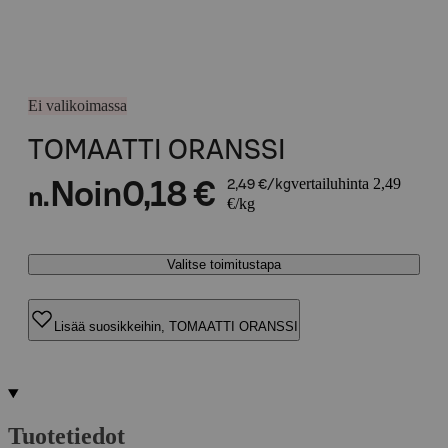
Ei valikoimassa
TOMAATTI ORANSSI
vertailuhinta 2,49
Noin
0,18 €
2,49 €/kg
n.
€/kg
Valitse toimitustapa
Lisää suosikkeihin, TOMAATTI ORANSSI
Tuotetiedot