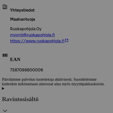
Yhteystiedot
Maahantuoja
Ruokapohjola Oy
myynti@ruokapohjola.fi
https://www.ruokapohjola.fi
EAN
7387098800006
Päivitämme palvelun tuotetietoja aktiivisesti. Suosittelemme
kuitenkin tarkistamaan ainesosat aina myös myyntipakkauksesta.
Ravintosisältö