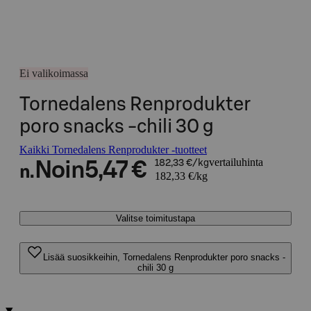
Ei valikoimassa
Tornedalens Renprodukter
poro snacks -chili 30 g
Kaikki Tornedalens Renprodukter -tuotteet
vertailuhinta
Noin
5,47 €
182,33 €/kg
n.
182,33 €/kg
Valitse toimitustapa
Lisää suosikkeihin, Tornedalens Renprodukter poro snacks -
chili 30 g