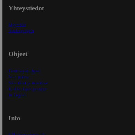
Yhteystiedot
Myymälät
Asiakaspalvelu
Ohjeet
Ensitilaajan ohjeet
Näin maksat
Näin tilaat ja muokkaat
Kaikki ohjeet ja vinkit
In English
Info
S-Business yrityksille