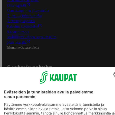
Oiva-raportit
Osuuskauppojen yhteystiedot
Tilaus- ja toimitusehdot
Tietosuojakäytäntö
Palvelun käyttöehdot
Saavutettavuus
Mobiilisovelluksen saavutettavuus
Mainostajalle
Muuta evästeasetuksia
S-ryhmän palvelut
S-ryhmä
Asiakasomistajuus
Yhteishyvä Ruoka -sovellus
S-ostoslista -sovellus
Prisma.fi
Sokos.fi