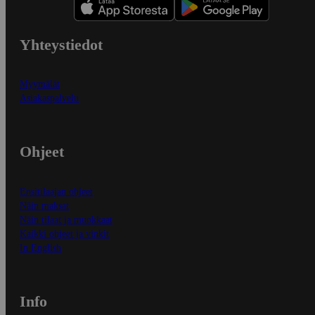
Yhteystiedot
Myymälät
Asiakaspalvelu
Ohjeet
Ensitilaajan ohjeet
Näin maksat
Näin tilaat ja muokkaat
Kaikki ohjeet ja vinkit
In English
Info