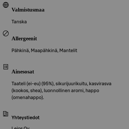
Valmistusmaa
Tanska
Allergeenit
Pähkinä, Maapähkinä, Mantelit
Ainesosat
Taateli (ei-eu) (95%), sikurijuurikuitu, kasvirasva
(kookos, shea), luonnollinen aromi, happo
(omenahappo).
Yhteystiedot
Lejos Oy