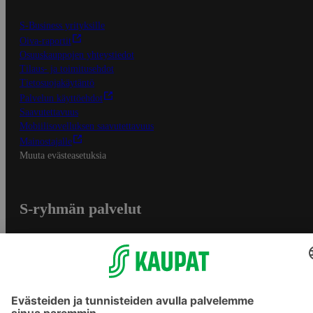
S-Business yrityksille
Oiva-raportit
Osuuskauppojen yhteystiedot
Tilaus- ja toimitusehdot
Tietosuojakäytäntö
Palvelun käyttöehdot
Saavutettavuus
Mobiilisovelluksen saavutettavuus
Mainostajalle
Muuta evästeasetuksia
S-ryhmän palvelut
S-ryhmä
Asiakasomistajuus
Yhteishyvä Ruoka -sovellus
S-ostoslista -sovellus
Prisma.fi