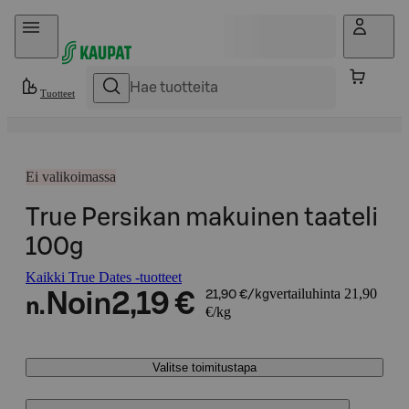
Hyppää sisältöön
Tuotteet
Ei valikoimassa
True Persikan makuinen taateli
100g
Kaikki True Dates -tuotteet
vertailuhinta 21,90
Noin
2,19 €
21,90 €/kg
n.
€/kg
Valitse toimitustapa