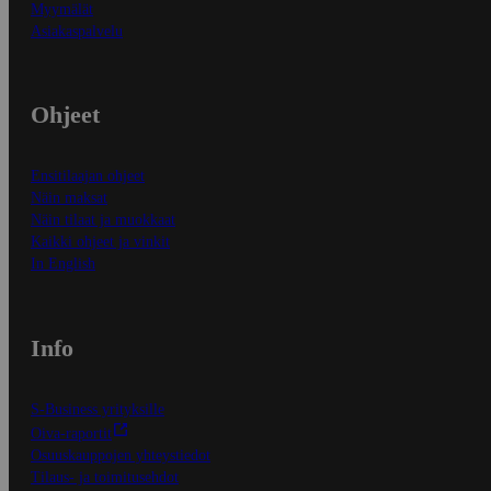
Myymälät
Asiakaspalvelu
Ohjeet
Ensitilaajan ohjeet
Näin maksat
Näin tilaat ja muokkaat
Kaikki ohjeet ja vinkit
In English
Info
S-Business yrityksille
Oiva-raportit
Osuuskauppojen yhteystiedot
Tilaus- ja toimitusehdot