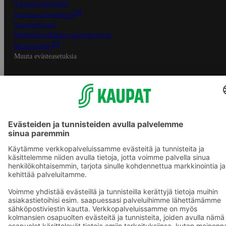
Tietosuojakäytäntö
Palvelun käyttöehdot
Saavutettavuus
Mobiilisovelluksen saavutettavuus
Mainostajalle
Muuta evästeasetuksia
S-ryhmän palvelut
S-ryhmä
Asiakasomistajuus
Yhteishyvä Ruoka -sovellus
S-ostoslista -sovellus
Prisma.fi
Sokos.fi
S-Pankki
Yhteishyvä
Sokos Hotels
Raflaamo