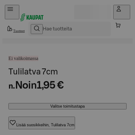
Hyppää sisältöön
Tuotteet
Ei valikoimassa
Tulilatva 7cm
Noin
1,95 €
n.
Valitse toimitustapa
Lisää suosikkeihin, Tulilatva 7cm