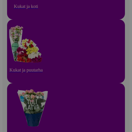
Kukat ja koti
Kukat ja puutarha